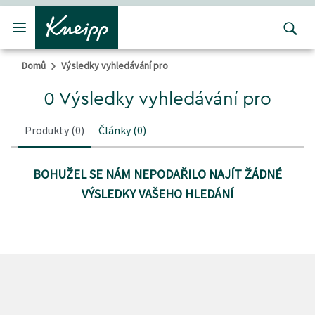
Přejít na hlavní obsah
Přejít na obsah patičky
Domů
Výsledky vyhledávání pro
0 Výsledky vyhledávání pro
Produkty
(0)
Články
(0)
BOHUŽEL SE NÁM NEPODAŘILO NAJÍT ŽÁDNÉ
VÝSLEDKY VAŠEHO HLEDÁNÍ