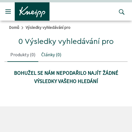
Přejít na hlavní obsah
Přejít na obsah patičky
Domů
Výsledky vyhledávání pro
0 Výsledky vyhledávání pro
Produkty
(0)
Články
(0)
BOHUŽEL SE NÁM NEPODAŘILO NAJÍT ŽÁDNÉ
VÝSLEDKY VAŠEHO HLEDÁNÍ