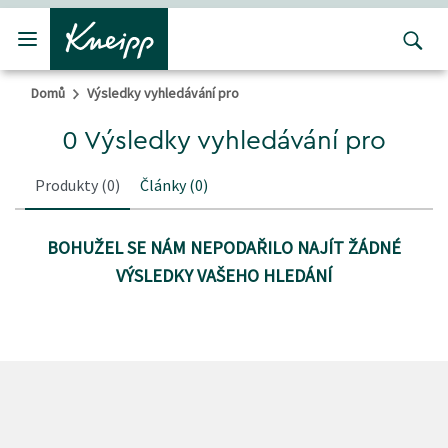
Přejít na hlavní obsah
Přejít na obsah patičky
Domů
Výsledky vyhledávání pro
0 Výsledky vyhledávání pro
Produkty
(0)
Články
(0)
BOHUŽEL SE NÁM NEPODAŘILO NAJÍT ŽÁDNÉ
VÝSLEDKY VAŠEHO HLEDÁNÍ