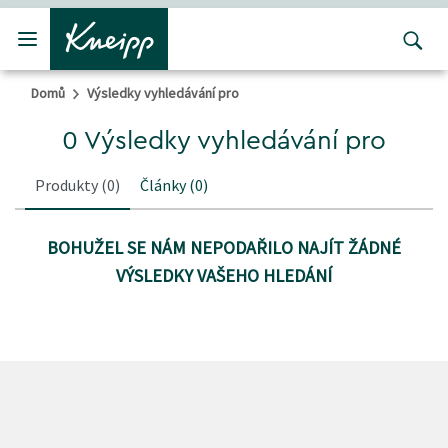
Přejít na hlavní obsah
Přejít na obsah patičky
Domů
Výsledky vyhledávání pro
0 Výsledky vyhledávání pro
Produkty
(0)
Články
(0)
BOHUŽEL SE NÁM NEPODAŘILO NAJÍT ŽÁDNÉ
VÝSLEDKY VAŠEHO HLEDÁNÍ