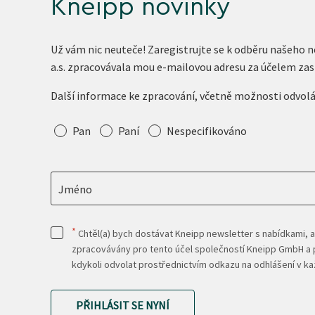
Kneipp novinky
Už vám nic neuteče! Zaregistrujte se k odběru našeho 
a.s. zpracovávala mou e-mailovou adresu za účelem zas
Další informace ke zpracování, včetně možnosti odvol
Oslovení
Pan
Paní
Nespecifikováno
Jméno
*
Chtěl(a) bych dostávat Kneipp newsletter s nabídkami, a
zpracovávány pro tento účel společností Kneipp GmbH a p
kdykoli odvolat prostřednictvím odkazu na odhlášení v 
PŘIHLÁSIT SE NYNÍ