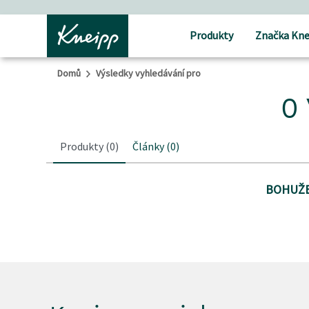
Přejít na hlavní obsah
Přejít na obsah patičky
Produkty
Značka Kne
Domů
Výsledky vyhledávání pro
0 
Produkty
(0)
Články
(0)
BOHUŽE