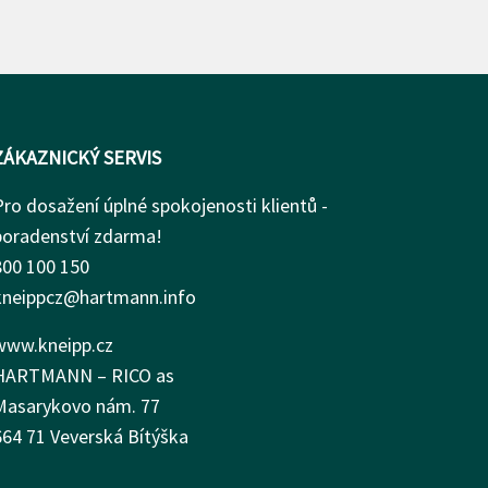
ZÁKAZNICKÝ SERVIS
Pro dosažení úplné spokojenosti klientů -
poradenství zdarma!
800 100 150
kneippcz@hartmann.info
www.kneipp.cz
HARTMANN – RICO as
Masarykovo nám.
77
664 71 Veverská Bítýška