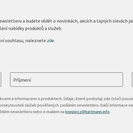
newsletteru a budete vědět o novinkách, akcích a tajných slevách
lání nabídky produktů a služeb.
ání souhlasu, naleznete
zde
.
Příjmení
kcemi a informacemi o produktech. Údaje, které poskytuji zde (stačí pouze
oskytovateli služeb pověřených zasíláním newsletteru. Další informace n
každém newsletteru nebo e-mailem na
kneippcz@hartmann.info
.