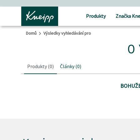
Přejít na hlavní obsah
Přejít na obsah patičky
Produkty
Značka Kne
Domů
Výsledky vyhledávání pro
0 
Produkty
(0)
Články
(0)
BOHUŽE