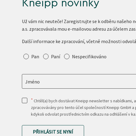
Kneipp novinky
Už vám nic neuteče! Zaregistrujte se k odběru našeho 
a.s. zpracovávala mou e-mailovou adresu za účelem zas
Další informace ke zpracování, včetně možnosti odvol
Oslovení
Pan
Paní
Nespecifikováno
Jméno
*
Chtěl(a) bych dostávat Kneipp newsletter s nabídkami, a
zpracovávány pro tento účel společností Kneipp GmbH a p
kdykoli odvolat prostřednictvím odkazu na odhlášení v 
PŘIHLÁSIT SE NYNÍ