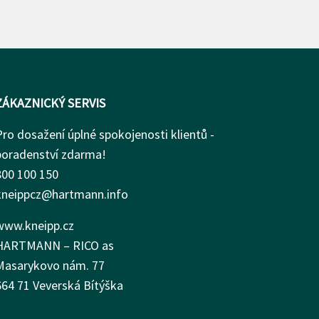
ZÁKAZNICKÝ SERVIS
Pro dosažení úplné spokojenosti klientů -
poradenství zdarma!
800 100 150
kneippcz@hartmann.info
www.kneipp.cz
HARTMANN – RICO as
Masarykovo nám.
77
664 71 Veverská Bítýška