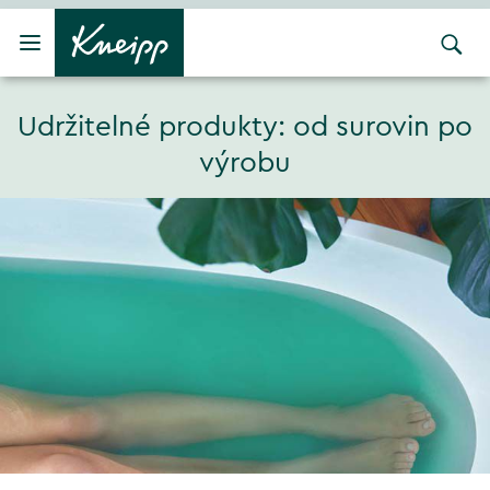
Přejít na hlavní obsah
Přejít na obsah patičky
Udržitelné produkty: od surovin po
výrobu