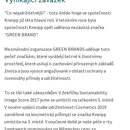
Vynikající závazek
"Co nejudržitelnější" - toto krédo hraje ve společnosti
Kneipp již léta hlavní roli. V letošním roce byla
společnosti Kneipp opět udělena nezávislá značka
"GREEN BRAND".
Mezinárodní organizace GREEN BRANDS uděluje tuto
pečeť značkám, které vyrábějí šetrně k životnímu
prostředí, které usilují o zachování přirozených základů
života a jsou vysoce angažované v oblasti ochrany a
rovnováhy přírody a udržitelnosti.
To se líbí také zákazníkům: V žebříčku Sustainability
Image Score 2017 jsme se umístili na celkovém 5. místě.
V novém vydání studie udržitelnosti Cosmetics 2019
zaměřené na kosmetický průmysl se značka Kneipp
umístila na 3. místě. V současné době je naše péče o rty
Samtweich nominována na Německou cenu za