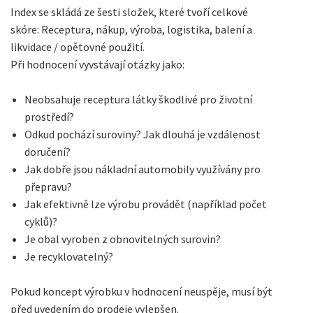
Index se skládá ze šesti složek, které tvoří celkové
skóre: Receptura, nákup, výroba, logistika, balení a
likvidace / opětovné použití.
Při hodnocení vyvstávají otázky jako:
Neobsahuje receptura látky škodlivé pro životní
prostředí?
Odkud pochází suroviny? Jak dlouhá je vzdálenost
doručení?
Jak dobře jsou nákladní automobily využívány pro
přepravu?
Jak efektivně lze výrobu provádět (například počet
cyklů)?
Je obal vyroben z obnovitelných surovin?
Je recyklovatelný?
Pokud koncept výrobku v hodnocení neuspěje, musí být
před uvedením do prodeje vylepšen.