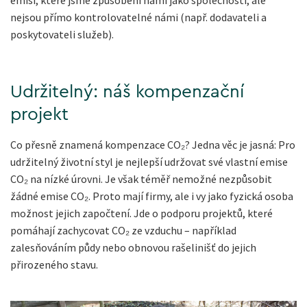
emisí, které jsme způsobeni námi jako společností, ale
nejsou přímo kontrolovatelné námi (např. dodavateli a
poskytovateli služeb).
Udržitelný: náš kompenzační
projekt
Co přesně znamená kompenzace CO₂? Jedna věc je jasná: Pro
udržitelný životní styl je nejlepší udržovat své vlastní emise
CO₂ na nízké úrovni. Je však téměř nemožné nezpůsobit
žádné emise CO₂. Proto mají firmy, ale i vy jako fyzická osoba
možnost jejich započtení. Jde o podporu projektů, které
pomáhají zachycovat CO₂ ze vzduchu – například
zalesňováním půdy nebo obnovou rašelinišť do jejich
přirozeného stavu.