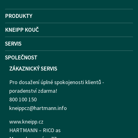
PRODUKTY
KNEIPP KOUČ
SERVIS
SPOLEČNOST
ZÁKAZNICKÝ SERVIS
Pro dosažení úplné spokojenosti klientů -
poradenství zdarma!
800 100 150
kneippcz@hartmann.info
www.kneipp.cz
HARTMANN – RICO as