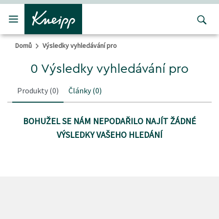
Přejít na hlavní obsah
Přejít na obsah patičky
Domů
Výsledky vyhledávání pro
0 Výsledky vyhledávání pro
Produkty
(0)
Články
(0)
BOHUŽEL SE NÁM NEPODAŘILO NAJÍT ŽÁDNÉ
VÝSLEDKY VAŠEHO HLEDÁNÍ