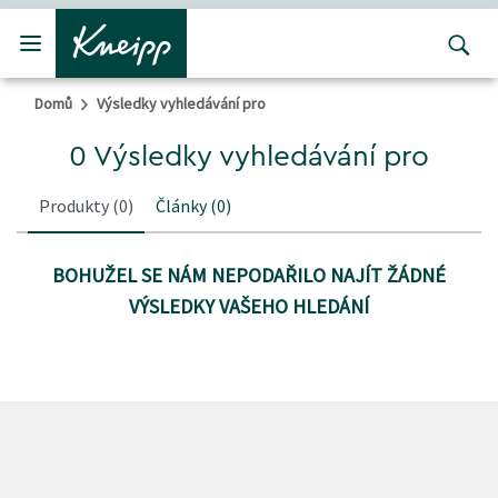
Přejít na hlavní obsah
Přejít na obsah patičky
Domů
Výsledky vyhledávání pro
0 Výsledky vyhledávání pro
Produkty
(0)
Články
(0)
BOHUŽEL SE NÁM NEPODAŘILO NAJÍT ŽÁDNÉ
VÝSLEDKY VAŠEHO HLEDÁNÍ