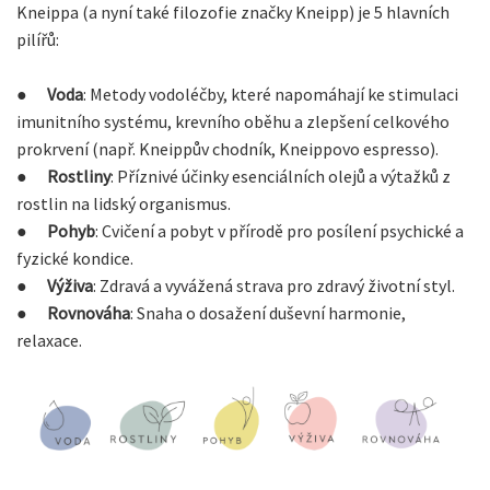
Kneippa (a nyní také filozofie značky Kneipp) je 5 hlavních
pilířů:
●
Voda
: Metody vodoléčby, které napomáhají ke stimulaci
imunitního systému, krevního oběhu a zlepšení celkového
prokrvení (např. Kneippův chodník, Kneippovo espresso).
●
Rostliny
: Příznivé účinky esenciálních olejů a výtažků z
rostlin na lidský organismus.
●
Pohyb
: Cvičení a pobyt v přírodě pro posílení psychické a
fyzické kondice.
●
Výživa
: Zdravá a vyvážená strava pro zdravý životní styl.
●
Rovnováha
: Snaha o dosažení duševní harmonie,
relaxace.