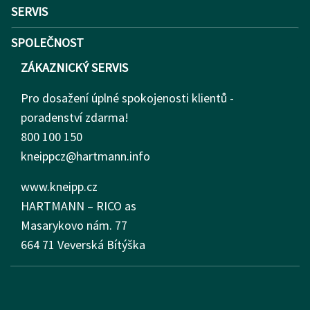
SERVIS
SPOLEČNOST
ZÁKAZNICKÝ SERVIS
Pro dosažení úplné spokojenosti klientů -
poradenství zdarma!
800 100 150
kneippcz@hartmann.info
www.kneipp.cz
HARTMANN – RICO as
Masarykovo nám.
77
664 71 Veverská Bítýška