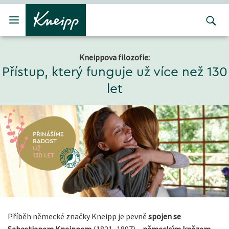
Přejít na hlavní obsah
Přejít na obsah patičky
Kneippova filozofie:
Přístup, který funguje už více než 130
let
Příběh německé značky Kneipp je pevně
spojen se