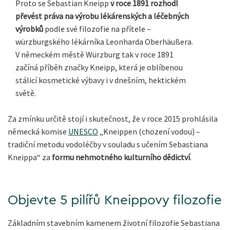
Proto se Sebastian Kneipp
v roce 1891 rozhodl
převést práva na výrobu lékárenských a léčebných
výrobků
podle své filozofie
na přítele –
würzburgského lékárníka Leonharda Oberhäußera.
V německém městě Würzburg tak v roce 1891
začíná příběh značky Kneipp, která je oblíbenou
stálicí kosmetické výbavy i v dnešním, hektickém
světě.
Za zmínku určitě stojí i skutečnost, že v roce 2015 prohlásila
německá komise
UNESCO
„Kneippen (chození vodou) –⁠⁠⁠⁠⁠
tradiční metodu vodoléčby v souladu s učením Sebastiana
Kneippa“ za
formu nehmotného kulturního dědictví
.
Objevte 5 pilířů Kneippovy filozofie
Základním stavebním kamenem životní filozofie Sebastiana