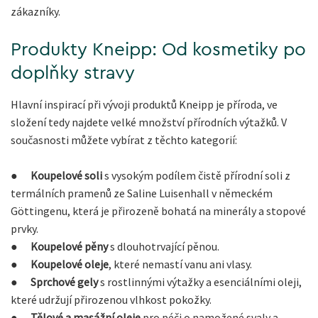
zákazníky.
Produkty Kneipp: Od kosmetiky po
doplňky stravy
Hlavní inspirací při vývoji produktů Kneipp je příroda, ve
složení tedy najdete velké množství přírodních výtažků. V
současnosti můžete vybírat z těchto kategorií:
●
Koupelové soli
s vysokým podílem čistě přírodní soli z
termálních pramenů ze Saline Luisenhall v německém
Göttingenu, která je přirozeně bohatá na minerály a stopové
prvky.
●
Koupelové pěny
s dlouhotrvající pěnou.
●
Koupelové oleje
, které nemastí vanu ani vlasy.
●
Sprchové gely
s rostlinnými výtažky a esenciálními oleji,
které udržují přirozenou vlhkost pokožky.
●
Tělové a masážní oleje
pro péči o namožené svaly a