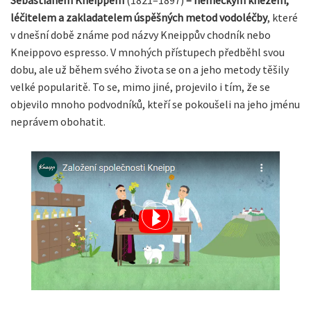
Sebastianem Kneippem
(1821–1897)
– německým knězem,
léčitelem a zakladatelem úspěšných metod vodoléčby
, které
v dnešní době známe pod názvy Kneippův chodník nebo
Kneippovo espresso. V mnohých přístupech předběhl svou
dobu, ale už během svého života se on a jeho metody těšily
velké popularitě. To se, mimo jiné, projevilo i tím, že se
objevilo mnoho podvodníků, kteří se pokoušeli na jeho jménu
neprávem obohatit.