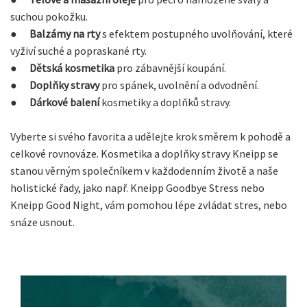
suchou pokožku.
●
Balzámy na rty
s efektem postupného uvolňování, které
vyživí suché a popraskané rty.
●
Dětská kosmetika
pro zábavnější koupání.
●
Doplňky stravy
pro spánek, uvolnění a odvodnění.
●
Dárkové balení
kosmetiky a doplňků stravy.
Vyberte si svého favorita a udělejte krok směrem k pohodě a
celkové rovnováze. Kosmetika a doplňky stravy Kneipp se
stanou věrným společníkem v každodenním životě a naše
holistické řady, jako např. Kneipp Goodbye Stress nebo
Kneipp Good Night, vám pomohou lépe zvládat stres, nebo
snáze usnout.