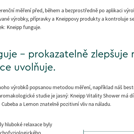
erenční měření před, během a bezprostředně po aplikaci výro
vané výrobky, přípravky a Kneippovy produkty a kontroluje se
ek: Kneipp funguje.
uje - prokazatelně zlepšuje 
ce uvolňuje.
mnoho výrobků popsanou metodou měření, například náš bests
aromakologické studie je jasný: Kneipp Vitality Shower má dí
a Cubeba a Lemon znatelně pozitivní vliv na náladu.
y hluboké relaxace byly
ychofyziologického