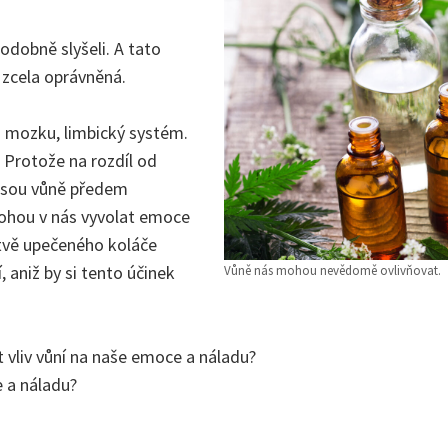
podobně slyšeli. A tato
 zcela oprávněná.
o mozku, limbický systém.
 Protože na rozdíl od
jsou vůně předem
ohou v nás vyvolat emoce
tvě upečeného koláče
 aniž by si tento účinek
Vůně nás mohou nevědomě ovlivňovat.
t vliv vůní na naše emoce a náladu?
e a náladu?