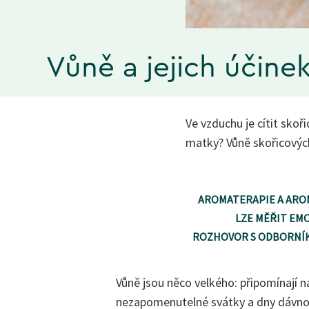
Vůně a jejich účine
Ve vzduchu je cítit skoř
matky? Vůně skořicovýc
AROMATERAPIE A AR
LZE MĚŘIT EM
ROZHOVOR S ODBORNÍ
Vůně jsou něco velkého: připomínají 
nezapomenutelné svátky a dny dávno 