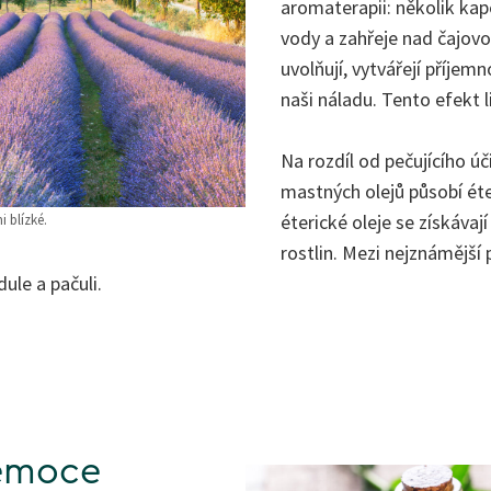
aromaterapii: několik kap
vody a zahřeje nad čajovo
uvolňují, vytvářejí příjemn
naši náladu. Tento efekt li
Na rozdíl od pečujícího ú
mastných olejů působí éter
éterické oleje se získávají
 blízké.
rostlin. Mezi nejznámější 
dule a pačuli.
 emoce