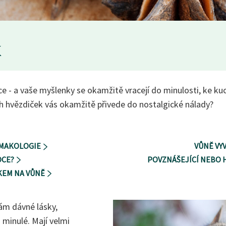
k
ice - a vaše myšlenky se okamžitě vracejí do minulosti, ke k
h hvězdiček vás okamžitě přivede do nostalgické nálady?
OMAKOLOGIE
VŮNĚ VY
OCE?
POVZNÁŠEJÍCÍ NEBO 
KEM NA VŮNĚ
nám dávné lásky,
minulé. Mají velmi