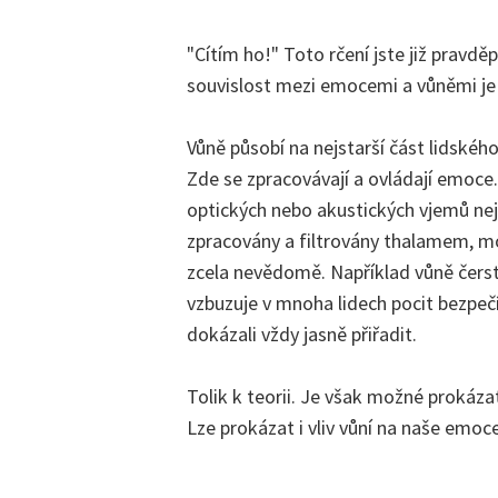
"Cítím ho!" Toto rčení jste již pravdě
souvislost mezi emocemi a vůněmi je
Vůně působí na nejstarší část lidskéh
Zde se zpracovávají a ovládají emoce.
optických nebo akustických vjemů ne
zpracovány a filtrovány thalamem, m
zcela nevědomě. Například vůně čers
vzbuzuje v mnoha lidech pocit bezpečí,
dokázali vždy jasně přiřadit.
Tolik k teorii. Je však možné prokáza
Lze prokázat i vliv vůní na naše emoc