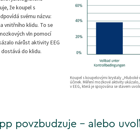
je, že koupel s
odpovídá svému názvu:
vnitřního klidu. To se
y mozkových vln pomocí
ázalo nárůst aktivity EEG
 dostává do klidu.
Koupel s koupelovými krystaly „Hluboké 
účinek. Měření mozkové aktivity ukázalo, 
v EEG, která je spojována se stavem uvol
pp povzbudzuje – alebo uvoľ