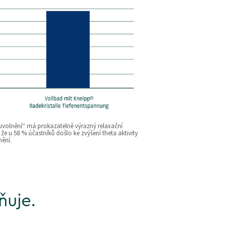
uvolnění“ má prokazatelně výrazný relaxační
že u 58 % účastníků došlo ke zvýšení theta aktivity
nění.
ňuje.