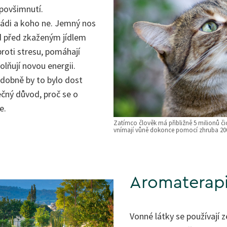
 povšimnutí.
rádi a koho ne. Jemný nos
d před zkaženým jídlem
roti stresu, pomáhají
olňují novou energii.
odobně by to bylo dost
ečný důvod, proč se o
e.
Zatímco člověk má přibližně 5 milionů čic
vnímají vůně dokonce pomocí zhruba 200
Aromaterapi
Vonné látky se používají 