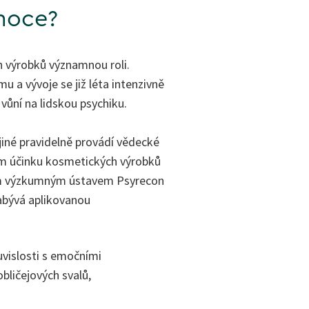
moce?
ch výrobků významnou roli.
u a vývoje se již léta intenzivně
 vůní na lidskou psychiku.
iné pravidelně provádí vědecké
m účinku kosmetických výrobků
lým výzkumným ústavem Psyrecon
zabývá aplikovanou
uvislosti s emočními
bličejových svalů,