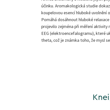
účinku. Aromakologická studie dokazu
koupelovou esencí hluboké uvolnění 
Pomáhá dosáhnout hluboké relaxace a 
projevilo zejména při měření aktivit
EEG (elektroencefalogramu), které uk
theta, což je známka toho, že mysl se
Knei