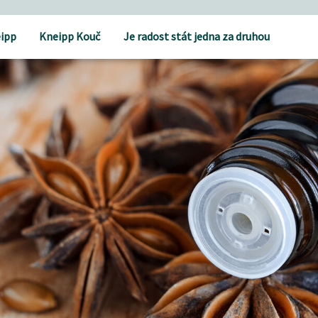
ipp
Kneipp Kouč
Je radost stát jedna za druhou