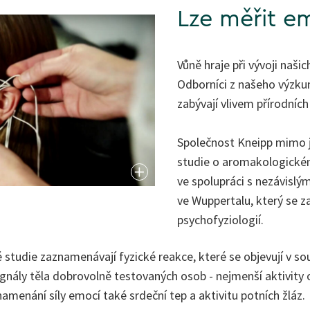
Lze měřit e
Vůně hraje při vývoji naši
Odborníci z našeho výzkum
zabývají vlivem přírodních
Společnost Kneipp mimo j
studie o aromakologické
ve spolupráci s nezávis
ve Wuppertalu, který se 
psychofyziologií.
 studie zaznamenávají fyzické reakce, které se objevují v so
gnály těla dobrovolně testovaných osob - nejmenší aktivity o
menání síly emocí také srdeční tep a aktivitu potních žláz.