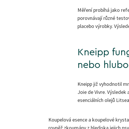
Měření probíhá jako ref
porovnávají různé testo
placebo výrobky. Výsled
Kneipp fung
nebo hlubo
Kneipp již vyhodnotil 
Joie de Vivre. Výsledek 
esenciálních olejů Litse
Koupelová esence a koupelové krystal
rovněž zkoumány z hlediska jejich ps