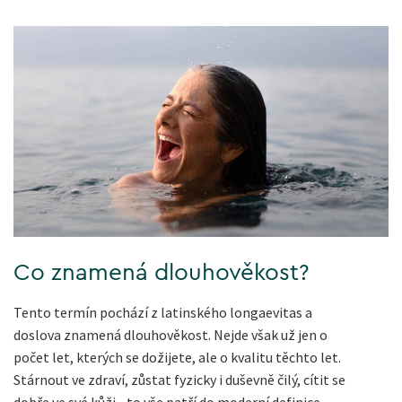
Co znamená dlouhověkost?
Tento termín pochází z latinského longaevitas a
doslova znamená dlouhověkost. Nejde však už jen o
počet let, kterých se dožijete, ale o kvalitu těchto let.
Stárnout ve zdraví, zůstat fyzicky i duševně čilý, cítit se
dobře ve své kůži - to vše patří do moderní definice