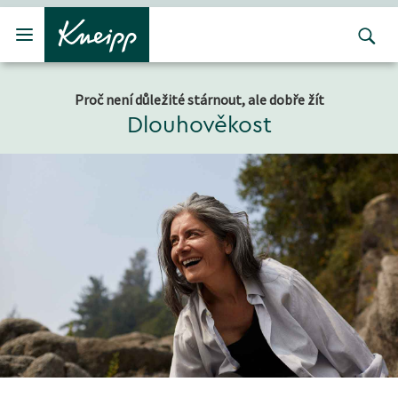
Přejít na hlavní obsah
Přejít na obsah patičky
Proč není důležité stárnout, ale dobře žít
Dlouhověkost