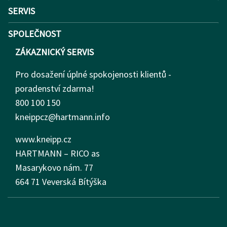
SERVIS
SPOLEČNOST
ZÁKAZNICKÝ SERVIS
Pro dosažení úplné spokojenosti klientů -
poradenství zdarma!
800 100 150
kneippcz@hartmann.info
www.kneipp.cz
HARTMANN – RICO as
Masarykovo nám.
77
664 71 Veverská Bítýška