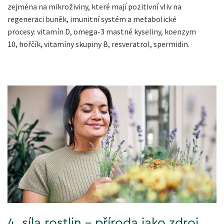
zejména na mikroživiny, které mají pozitivní vliv na
regeneraci buněk, imunitní systém a metabolické
procesy: vitamín D, omega-3 mastné kyseliny, koenzym
10, hořčík, vitamíny skupiny B, resveratrol, spermidin.
4. síla rostlin - příroda jako zdroj