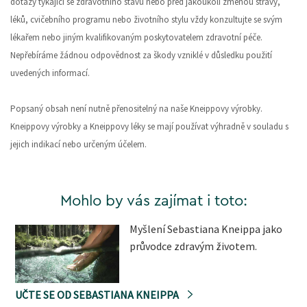
dotazy týkající se zdravotního stavu nebo před jakoukoli změnou stravy,
léků, cvičebního programu nebo životního stylu vždy konzultujte se svým
lékařem nebo jiným kvalifikovaným poskytovatelem zdravotní péče.
Nepřebíráme žádnou odpovědnost za škody vzniklé v důsledku použití
uvedených informací.
Popsaný obsah není nutně přenositelný na naše Kneippovy výrobky.
Kneippovy výrobky a Kneippovy léky se mají používat výhradně v souladu s
jejich indikací nebo určeným účelem.
Mohlo by vás zajímat i toto:
Myšlení Sebastiana Kneippa jako
průvodce zdravým životem.
UČTE SE OD SEBASTIANA KNEIPPA