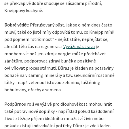
se překvapivě dobře shoduje se zásadami přírodní,
Kneippovy kuchyně.
Dobré vědět:
Přerušovaný půst, jak se o něm dnes často
mluví, také do jisté míry odpovídá tomu, co Kneipp mínil
pod pojmem "střídmost" - nejíst stále, nepřejídat se,
ale dát tělu čas na regeneraci.
Vyvážená strava
je
mnohem víc než jen zdroj energie: může předcházet
zánětům, podporovat zdraví buněk a pozitivně
ovlivňovat proces stárnutí. Důraz je kladen na potraviny
bohaté na vitaminy, minerály a tzv. sekundární rostlinné
látky - např. zelenou listovou zeleninu, luštěniny,
bobuloviny, ořechy a semena.
Podpůrnou roli ve výživě pro dlouhověkost mohou hrát
také potravinové doplňky - například pokud každodenní
život ztěžuje příjem ideálního množství živin nebo
pokud existují individuální potřeby. Důraz je zde kladen