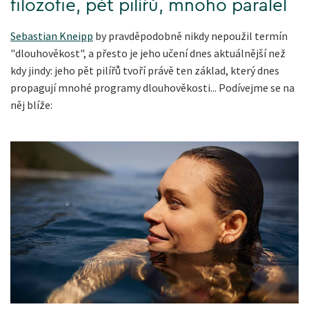
filozofie, pět pilířů, mnoho paralel
Sebastian Kneipp
by pravděpodobně nikdy nepoužil termín
"dlouhověkost", a přesto je jeho učení dnes aktuálnější než
kdy jindy: jeho pět pilířů tvoří právě ten základ, který dnes
propagují mnohé programy dlouhověkosti... Podívejme se na
něj blíže: