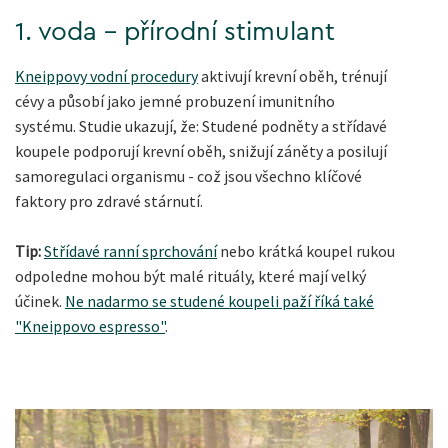
1. voda - přírodní stimulant
Kneippovy vodní procedury
aktivují krevní oběh, trénují
cévy a působí jako jemné probuzení imunitního
systému. Studie ukazují, že: Studené podněty a střídavé
koupele podporují krevní oběh, snižují záněty a posilují
samoregulaci organismu - což jsou všechno klíčové
faktory pro zdravé stárnutí.
Tip:
Střídavé ranní sprchování
nebo krátká koupel rukou
odpoledne mohou být malé rituály, které mají velký
účinek.
Ne nadarmo se studené koupeli paží říká také
"Kneippovo espresso"
.