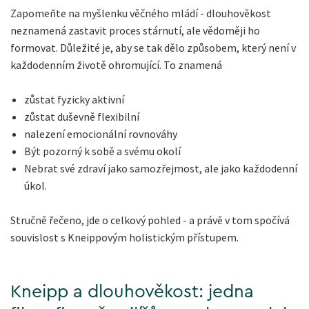
Zapomeňte na myšlenku věčného mládí - dlouhověkost
neznamená zastavit proces stárnutí, ale vědoměji ho
formovat. Důležité je, aby se tak dělo způsobem, který není v
každodenním životě ohromující. To znamená
zůstat fyzicky aktivní
zůstat duševně flexibilní
nalezení emocionální rovnováhy
Být pozorný k sobě a svému okolí
Nebrat své zdraví jako samozřejmost, ale jako každodenní
úkol.
Stručně řečeno, jde o celkový pohled - a právě v tom spočívá
souvislost s Kneippovým holistickým přístupem.
Kneipp a dlouhověkost: jedna