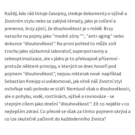
Každý, kdo rád listuje časopisy, sleduje dokumenty o výživě a
životním stylu nebo se zabývá tématy, jako je cvičení a
prevence, brzy zjistí, že dlouhověkost je v módě. Brzy
narazíte na pojmy jako "modré zóny "*, "anti-aging" nebo
dokonce "dlouhověkost". Na první pohled to může znít
trochu jako výzkumná laboratoř, superpotraviny a
sebeoptimalizace, ale v jádru je to překvapivě přízemní -
protože některé principy, o kterých se dnes hovoří pod
pojmem "dlouhověkost", nejsou nikterak nové: například
Sebastian Kneipp si uvědomoval, jak silně náš životní styl
ovlivňuje naši pohodu ve stáří. Nemluvil však o dlouhověkosti,
ale o pohybu, vodě, rostlinách, výživě a rovnováze - se
stejným cílem jako dnešní "dlouhověkost": žít co nejdéle v co
nejlepším zdraví. Co přesně se však za tímto pojmem skrývá a
co lze skutečně začlenit do každodenního života?