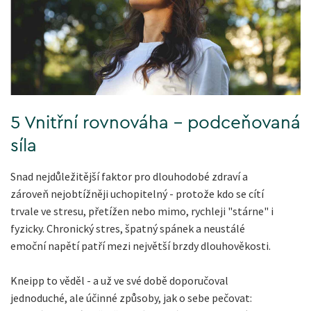
5 Vnitřní rovnováha - podceňovaná
síla
Snad nejdůležitější faktor pro dlouhodobé zdraví a
zároveň nejobtížněji uchopitelný - protože kdo se cítí
trvale ve stresu, přetížen nebo mimo, rychleji "stárne" i
fyzicky. Chronický stres, špatný spánek a neustálé
emoční napětí patří mezi největší brzdy dlouhověkosti.
Kneipp to věděl - a už ve své době doporučoval
jednoduché, ale účinné způsoby, jak o sebe pečovat: