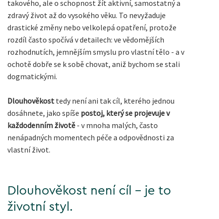
takového, ale o schopnost žít aktivní, samostatný a
zdravý život až do vysokého věku. To nevyžaduje
drastické změny nebo velkolepá opatření, protože
rozdíl často spočívá v detailech: ve vědomějších
rozhodnutích, jemnějším smyslu pro vlastní tělo - a v
ochotě dobře se k sobě chovat, aniž bychom se stali
dogmatickými.
Dlouhověkost
tedy není ani tak cíl, kterého jednou
dosáhnete, jako spíše
postoj, který se projevuje v
každodenním životě
- v mnoha malých, často
nenápadných momentech péče a odpovědnosti za
vlastní život.
Dlouhověkost není cíl - je to
životní styl.