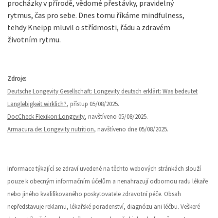
procházky v přírodě, vědomé přestávky, pravidelný
rytmus, čas pro sebe. Dnes tomu říkáme mindfulness,
tehdy Kneipp mluvil o střídmosti, řádu a zdravém
životním rytmu.
Zdroje:
Deutsche Longevity Gesellschaft: Longevity deutsch erklärt: Was bedeutet
Langlebigkeit wirklich?
, přístup 05/08/2025.
DocCheck Flexikon:Longevity
, navštíveno 05/08/2025.
Armacura.de: Longevity nutrition
, navštíveno dne 05/08/2025.
Informace týkající se zdraví uvedené na těchto webových stránkách slouží
pouze k obecným informačním účelům a nenahrazují odbornou radu lékaře
nebo jiného kvalifikovaného poskytovatele zdravotní péče. Obsah
nepředstavuje reklamu, lékařské poradenství, diagnózu ani léčbu. Veškeré