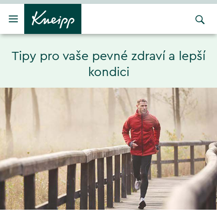
Přejít na hlavní obsah
Přejít na obsah patičky
Tipy pro vaše pevné zdraví a lepší
kondici