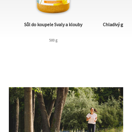
Sůl do koupele Svaly a klouby
Chladivý gel s
500 g