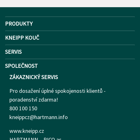
PRODUKTY
KNEIPP KOUČ
SERVIS
SPOLEČNOST
ZÁKAZNICKÝ SERVIS
Pro dosažení úplné spokojenosti klientů -
poradenství zdarma!
800 100 150
kneippcz@hartmann.info
www.kneipp.cz
HARTMANN – RICO as