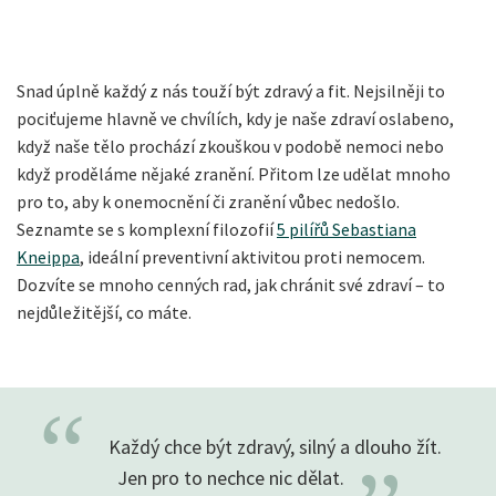
Snad úplně každý z nás touží být zdravý a fit. Nejsilněji to
pociťujeme hlavně ve chvílích, kdy je naše zdraví oslabeno,
když naše tělo prochází zkouškou v podobě nemoci nebo
když proděláme nějaké zranění. Přitom lze udělat mnoho
pro to, aby k onemocnění či zranění vůbec nedošlo.
Seznamte se s komplexní filozofií
5 pilířů Sebastiana
Kneippa
, ideální preventivní aktivitou proti nemocem.
Dozvíte se mnoho cenných rad, jak chránit své zdraví – to
nejdůležitější, co máte.
“
Každý chce být zdravý, silný a dlouho žít.
Jen pro to nechce nic
dělat.