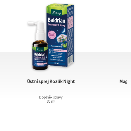
Ústní sprej Kozlík Night
Magn
Doplněk stravy
30 ml