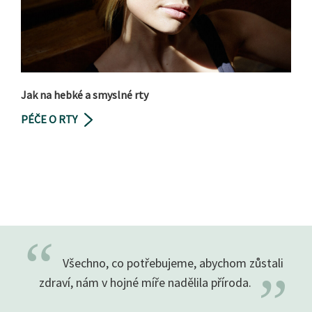
Jak na hebké a smyslné rty
PÉČE O RTY
“
Všechno, co potřebujeme, abychom zůstali
”
zdraví, nám v hojné míře nadělila
příroda.