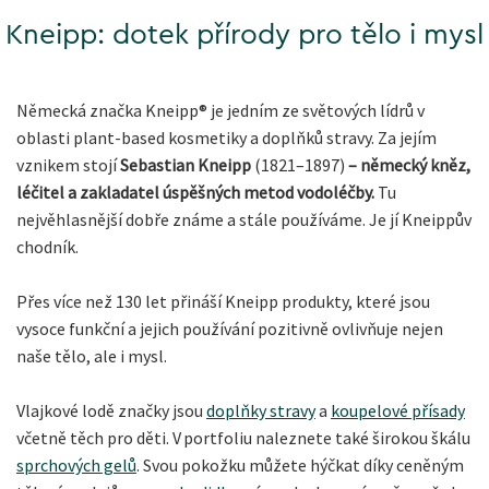
Kneipp: dotek přírody pro tělo i mysl
Německá značka Kneipp® je jedním ze světových lídrů v
oblasti plant-based kosmetiky a doplňků stravy. Za jejím
vznikem stojí
Sebastian Kneipp
(1821–1897)
– německý kněz,
léčitel a zakladatel úspěšných metod vodoléčby.
Tu
nejvěhlasnější dobře známe a stále používáme. Je jí Kneippův
chodník.
Přes více než 130 let přináší Kneipp produkty, které jsou
vysoce funkční a jejich používání pozitivně ovlivňuje nejen
naše tělo, ale i mysl.
Vlajkové lodě značky jsou
doplňky stravy
a
koupelové přísady
včetně těch pro děti. V portfoliu naleznete také širokou škálu
sprchových gelů
. Svou pokožku můžete hýčkat díky ceněným