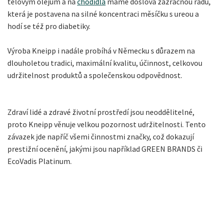
tělovým olejům a na
chodidla
máme doslova zázračnou řadu,
která je postavena na silné koncentraci měsíčku s ureou a
hodí se též pro diabetiky.
Výroba Kneipp i nadále probíhá v Německu s důrazem na
dlouholetou tradici, maximální kvalitu, účinnost, celkovou
udržitelnost produktů a společenskou odpovědnost.
Zdraví lidé a zdravé životní prostředí jsou neoddělitelné,
proto Kneipp věnuje velkou pozornost udržitelnosti. Tento
závazek jde napříč všemi činnostmi značky, což dokazují
prestižní ocenění, jakými jsou například GREEN BRANDS či
EcoVadis Platinum.