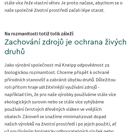
stále více řeže vlastní větev. Je proto načase, abychom se o
naše společné životní prostředí začali lépe starat.
Na rozmanitosti totiž tolik záleží:
Zachování zdrojů je ochrana živých
druhů
Jako výrobní společnost má Kneipp odpovědnost za
biologickou rozmanitost. Chceme přispět k ochraně
přírodních stanovišť a zabránit úbytku druhů. Důležitou
roli přitom hraje udržitelnější využívání zdrojů -
například tím, že pro naše výrobky používáme stále více
ekologických surovin nebo se stále více vyhýbáme
používání čerstvých dřevěných vláken ve vnějších
obalech. Zároveň se snažíme minimalizovat dopad
našich výrobků na životní prostředí i po jejich použití, ať
už používáním biologicky odbouratelných složek nebo