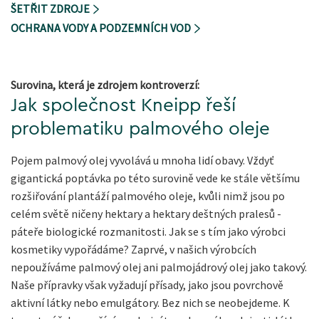
ŠETŘIT ZDROJE
OCHRANA VODY A PODZEMNÍCH VOD
Surovina, která je zdrojem kontroverzí:
Jak společnost Kneipp řeší
problematiku palmového oleje
Pojem palmový olej vyvolává u mnoha lidí obavy. Vždyť
gigantická poptávka po této surovině vede ke stále většímu
rozšiřování plantáží palmového oleje, kvůli nimž jsou po
celém světě ničeny hektary a hektary deštných pralesů -
páteře biologické rozmanitosti. Jak se s tím jako výrobci
kosmetiky vypořádáme? Zaprvé, v našich výrobcích
nepoužíváme palmový olej ani palmojádrový olej jako takový.
Naše přípravky však vyžadují přísady, jako jsou povrchově
aktivní látky nebo emulgátory. Bez nich se neobejdeme. K