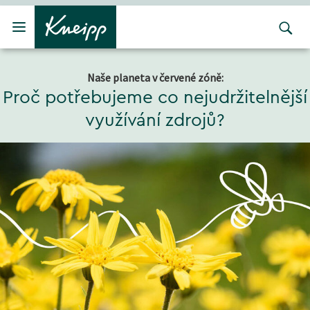
Přejít na hlavní obsah
Přejít na obsah patičky
Naše planeta v červené zóně:
Proč potřebujeme co nejudržitelnější
využívání zdrojů?