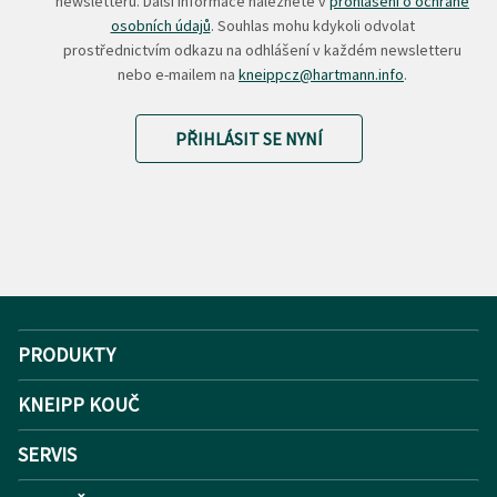
newsletteru. Další informace naleznete v
prohlášení o ochraně
osobních údajů
. Souhlas mohu kdykoli odvolat
prostřednictvím odkazu na odhlášení v každém newsletteru
nebo e-mailem na
kneippcz@hartmann.info
.
PŘIHLÁSIT SE NYNÍ
PRODUKTY
KNEIPP KOUČ
SERVIS