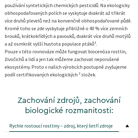
používání syntetických chemických pesticidů. Na ekologicky
obhospodařovaných polích se vyskytuje dvakrát až třikrát
více druhů plevelů než na konvenčně obhospodařované půdě.
Kromě toho se zde vyskytuje přibližně o 40 % více zemních
brouků, krátkokřídlých a pavouků, dvakrát více druhů motýlů
a až osmkrát vyšší hustota populace ptáků³.
Pouze v této rovnováze může fungovat biocenóza rostlin,
živočichů a lidí a jen tak můžeme zachovat neporušené
ekosystémy. Proto v našich výrobcích postupně zvyšujeme
podíl certifikovaných ekologických ³ složek.
Zachování zdrojů, zachování
biologické rozmanitosti:
Rychle rostoucí rostliny – zdroj, který šetří zdroje