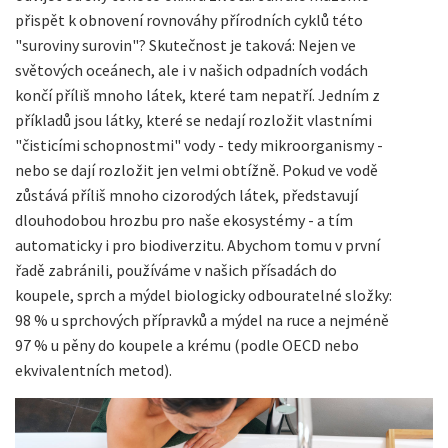
přispět k obnovení rovnováhy přírodních cyklů této
"suroviny surovin"? Skutečnost je taková: Nejen ve
světových oceánech, ale i v našich odpadních vodách
končí příliš mnoho látek, které tam nepatří. Jedním z
příkladů jsou látky, které se nedají rozložit vlastními
"čisticími schopnostmi" vody - tedy mikroorganismy -
nebo se dají rozložit jen velmi obtížně. Pokud ve vodě
zůstává příliš mnoho cizorodých látek, představují
dlouhodobou hrozbu pro naše ekosystémy - a tím
automaticky i pro biodiverzitu. Abychom tomu v první
řadě zabránili, používáme v našich přísadách do
koupele, sprch a mýdel biologicky odbouratelné složky:
98 % u sprchových přípravků a mýdel na ruce a nejméně
97 % u pěny do koupele a krému (podle OECD nebo
ekvivalentních metod).