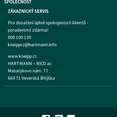
SPOLEČNOST
ZÁKAZNICKÝ SERVIS
Pro dosažení úplné spokojenosti klientů -
poradenství zdarma!
800 100 150
kneippcz@hartmann.info
www.kneipp.cz
HARTMANN – RICO as
Masarykovo nám.
77
664 71 Veverská Bítýška