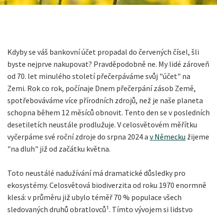
Kdyby se váš bankovní účet propadal do červených čísel, šli
byste nejprve nakupovat? Pravděpodobně ne. My lidé zároveň
od 70. let minulého století přečerpáváme svůj "účet" na
Zemi. Rok co rok, počínaje Dnem přečerpání zásob Země,
spotřebováváme více přírodních zdrojů, než je naše planeta
schopna během 12 měsíců obnovit. Tento den se v posledních
desetiletích neustále prodlužuje. V celosvětovém měřítku
vyčerpáme své roční zdroje do srpna 2024 a
v Německu
žijeme
"na dluh" již od začátku května.
Toto neustálé nadužívání má dramatické důsledky pro
ekosystémy. Celosvětová biodiverzita od roku 1970 enormně
klesá: v průměru již ubylo téměř 70 % populace všech
sledovaných druhů obratlovců¹. Tímto vývojem si lidstvo