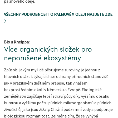
palmového oleje.
VŠECHNY PODROBNOSTI O PALMOVÉM OLEJI NAJDETE ZDE.
Bio u Kneippa:
Více organických složek pro
neporušené ekosystémy
Způsob, jakým my lidé pěstujeme suroviny, je jednou z
hlavních otázek týkajících se ochrany přírodních stanovišť -
jak v brazilském deštném pralese, tak v našem
bezprostředním okolí v Německu a Evropě. Ekologické
zemědělství zajišťuje lepší zdraví půdy díky vyššímu obsahu
humusu a vyššímu počtu půdních mikroorganismů a půdních
živočichů, jako jsou žížaly. Chrání podzemní vody a podporuje
biologickou rozmanitost, zejména tím, že se vyhýbá