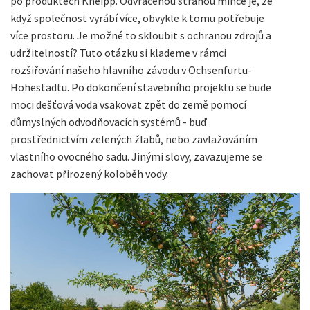
po produktech Kneipp. Odvrácenou stranou mince je, že
když společnost vyrábí více, obvykle k tomu potřebuje
více prostoru. Je možné to skloubit s ochranou zdrojů a
udržitelností? Tuto otázku si klademe v rámci
rozšiřování našeho hlavního závodu v Ochsenfurtu-
Hohestadtu. Po dokončení stavebního projektu se bude
moci dešťová voda vsakovat zpět do země pomocí
důmyslných odvodňovacích systémů - buď
prostřednictvím zelených žlabů, nebo zavlažováním
vlastního ovocného sadu. Jinými slovy, zavazujeme se
zachovat přirozený koloběh vody.