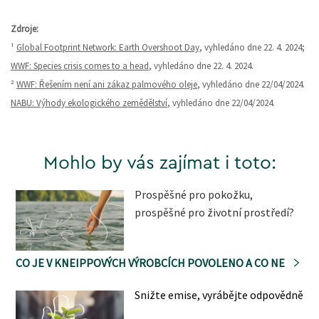
Zdroje:
¹
Global Footprint Network: Earth Overshoot Day
, vyhledáno dne 22. 4. 2024;
WWF: Species crisis comes to a head
, vyhledáno dne 22. 4. 2024.
²
WWF: Řešením není ani zákaz palmového oleje
, vyhledáno dne 22/04/2024.
NABU: Výhody ekologického zemědělství
, vyhledáno dne 22/04/2024.
Mohlo by vás zajímat i toto:
Prospěšné pro pokožku,
prospěšné pro životní prostředí?
CO JE V KNEIPPOVÝCH VÝROBCÍCH POVOLENO A CO NE
Snižte emise, vyrábějte odpovědně