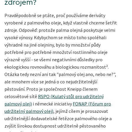
zdrojem?
Pravděpodobně se ptáte, proč používáme deriváty
vyrobené z palmového oleje, když vlastně chceme šetřit
zdroje. Odpověď: protože palma olejná poskytuje velmi
vysoké výnosy. Kdybychom se místo toho spoléhali
výhradně na jiné olejniny, bylo by množství půdy
potřebné pro potřebné množství rostlinného oleje
výrazně vyšší - se všemi negativními důsledky pro
ekologickou rovnováhu a biologickou rozmanitost².
Otázka tedy nezní ani tak "palmový olej ano, nebo ne?",
ale mnohem více se jedná o co nejudržitelnější
pěstování. Proto je společnost Kneipp členem
celosvětové sítě
RSPO (Kulatý stůl pro udržitelný
palmový olej)
i německé iniciativy
FONAP (Fórum pro
udržitelný palmový olej)
, jejímž cílem je prosazovat
udržitelnější dodavatelské řetězce palmového oleje a
zvýšit širokou dostupnost udržitelně pěstovaného