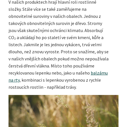
V našich produktech hrají hlavní roli rostlinné
složky. Stále více se také zaměřujeme na
obnovitelné suroviny v našich obalech. Jednou z
takových obnovitelných surovin je dřevo. Stromy
jsou však skutečnými ochránci klimatu. Absorbují
CO₂ a ukládají ho po staletí ve svém kmeni, kůře a
listech. Jakmile je les jednou vykácen, trvá velmi
dlouho, než znovu vyroste. Proto se snažíme, aby se
v našich vnějších obalech pokud možno nepoužívala
čerstvá dřevní vlákna. Místo toho používáme
recyklovanou lepenku nebo, jako u našeho
balzámu
na rty
, kombinaci s lepenkou vyrobenou z rychle
rostoucích rostlin - například trávy.