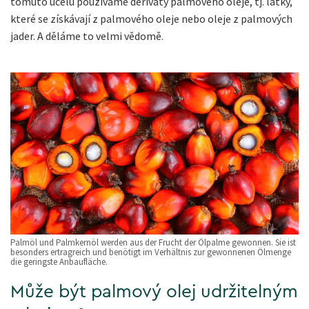
tomuto účelu používáme deriváty palmového oleje, tj. látky,
které se získávají z palmového oleje nebo oleje z palmových
jader. A děláme to velmi vědomě.
Palmöl und Palmkernöl werden aus der Frucht der Ölpalme gewonnen. Sie ist
besonders ertragreich und benötigt im Verhältnis zur gewonnenen Ölmenge
die geringste Anbaufläche.
Může být palmový olej udržitelným