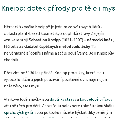
Kneipp: dotek přírody pro tělo i mysl
Německá značka Kneipp® je jedním ze světových lídrů v
oblasti plant-based kosmetiky a doplňků stravy. Za jejím
vznikem stojí
Sebastian Kneipp
(1821–1897)
– německý kněz,
léčitel a zakladatel úspěšných metod vodoléčby.
Tu
nejvěhlasnější dobře známe a stále používáme. Je jí Kneippův
chodník.
Přes více než 130 let přináší Kneipp produkty, které jsou
vysoce funkční a jejich používání pozitivně ovlivňuje nejen
naše tělo, ale i mysl.
Vlajkové lodě značky jsou
doplňky stravy
a
koupelové přísady
včetně těch pro děti. V portfoliu naleznete také širokou škálu
sprchových gelů
. Svou pokožku můžete hýčkat díky ceněným