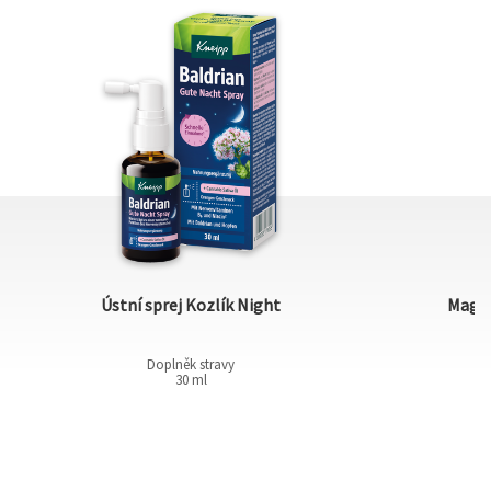
Ústní sprej Kozlík Night
Magn
Doplněk stravy
30 ml