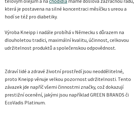
tělovým olejům a na
chodidla
máme doslova zázračnou řadu,
která je postavena na silné koncentraci měsíčku s ureou a
hodí se též pro diabetiky.
Výroba Kneipp i nadále probíhá v Německu s důrazem na
dlouholetou tradici, maximální kvalitu, účinnost, celkovou
udržitelnost produktů a společenskou odpovědnost.
Zdraví lidé a zdravé životní prostředí jsou neoddělitelné,
proto Kneipp věnuje velkou pozornost udržitelnosti. Tento
závazek jde napříč všemi činnostmi značky, což dokazují
prestižní ocenění, jakými jsou například GREEN BRANDS či
EcoVadis Platinum.