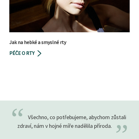
Jak na hebké a smyslné rty
PÉČE O RTY
“
Všechno, co potřebujeme, abychom zůstali
”
zdraví, nám v hojné míře nadělila
příroda.