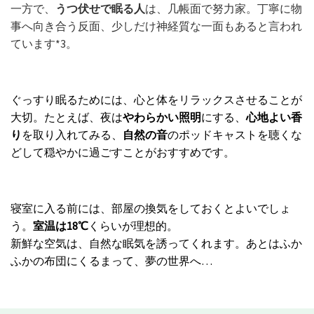
一方で、
うつ伏せで眠る人
は、几帳面で努力家。丁寧に物
事へ向き合う反面、少しだけ神経質な一面もあると言われ
ています*3。
ぐっすり眠るためには、心と体をリラックスさせることが
大切。たとえば、夜は
やわらかい照明
にする、
心地よい香
り
を取り入れてみる、
自然の音
のポッドキャストを聴くな
どして穏やかに過ごすことがおすすめです。
寝室に入る前には、部屋の換気をしておくとよいでしょ
う。
室温は18℃
くらいが理想的。
新鮮な空気は、自然な眠気を誘ってくれます。あとはふか
ふかの布団にくるまって、夢の世界へ…