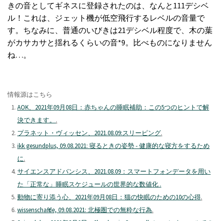
きの音としてギネスに登録されたのは、なんと111デシベ
ル！これは、ジェット機が低空飛行するレベルの音量で
す。ちなみに、普通のいびきは21デシベル程度で、木の葉
がカサカサと揺れるくらいの音*9。比べものになりません
ね…。
情報源はこちら
AOK、2021年09月08日：赤ちゃんの睡眠補助：この5つのヒントで解
決できます。
.
プラネット・ヴィッセン、2021.08.09:スリーピング
.
ikk gesundplus, 09.08.2021: 寝るときの姿勢 - 健康的な寝方をするため
に
.
サイエンスアドバンシス、2021.08.09：スマートフォンデータを用い
た「正常な」睡眠スケジュールの世界的な数値化 .
動物に寄り添う心、2021年09月08日：猫の快眠のための10の心得
.
wissenschaft.de, 09.08.2021: 北極圏での無粋な行為
.