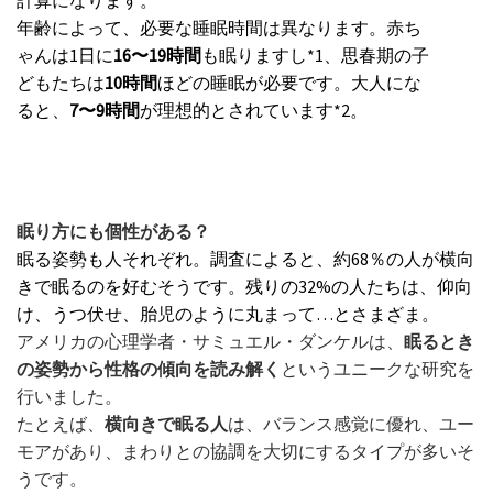
計算になります。
年齢によって、必要な睡眠時間は異なります。赤ち
ゃんは1日に
16〜19時間
も眠りますし*1、思春期の子
どもたちは
10時間
ほどの睡眠が必要です。大人にな
ると、
7〜9時間
が理想的とされています*2。
眠り方にも個性がある？
眠る姿勢も人それぞれ。調査によると、約68％の人が横向
きで眠るのを好むそうです。残りの32%の人たちは、仰向
け、うつ伏せ、胎児のように丸まって…とさまざま。
アメリカの心理学者・サミュエル・ダンケルは、
眠るとき
の姿勢から性格の傾向を読み解く
というユニークな研究を
行いました。
たとえば、
横向きで眠る人
は、バランス感覚に優れ、ユー
モアがあり、まわりとの協調を大切にするタイプが多いそ
うです。