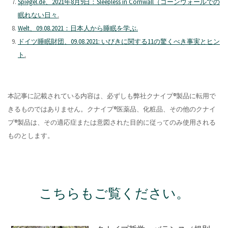
Spiegel.de、2021年8月9日：Sleepless in Cornwall（コーンウォールでの
眠れない日々
.
Welt、09.08.2021：日本人から睡眠を学ぶ.
ドイツ睡眠財団、09.08.2021: いびきに関する11の驚くべき事実とヒン
ト
.
本記事に記載されている内容は、必ずしも弊社クナイプ®製品に転用で
きるものではありません。クナイプ®医薬品、化粧品、その他のクナイ
プ®製品は、その適応症または意図された目的に従ってのみ使用される
ものとします。
こちらもご覧ください。