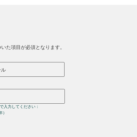
ついた項目が必須となります。
ール
で入力してください：
＝年）