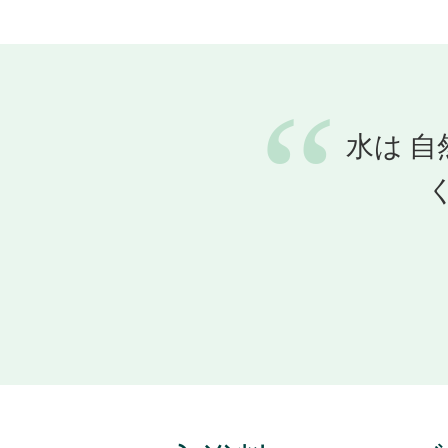
“
水は
自