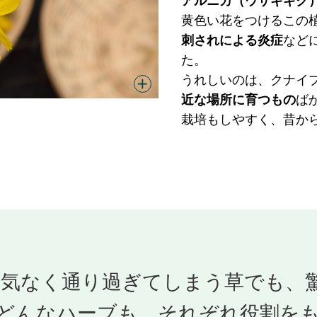
アルニカ（ウサギギク
黄色い花をつけるこの
刺されによる炎症
など
た。
うれしいのは、クナイ
近な場所に育つもの
ば
栽培もしやすく、昔から
何気なく通り過ぎてしまう草でも、
どんなハーブも、それぞれ役割を