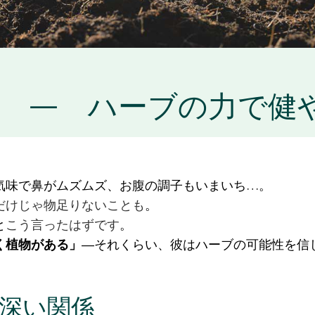
法 ― ハーブの力で健
気味で鼻がムズムズ、お腹の調子もいまいち…。
だけじゃ物足りないことも
。
と
こう言ったはずです
。
く植物がある」
―それくらい、彼はハーブの可能性を信
深い関係