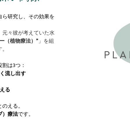
自ら研究し、その効果を
、
元々彼が考えていた水
ー（植物療法）”
」を組
す。
役割は3つ：
く流し出す
える
とのえる。
ブ）療法
です。