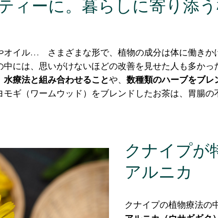
ティーに。暮らしに寄り添う
やオイル… さまざまな形で、植物の成分は体に働きか
の中には、思いがけないほどの改善を見せた人も多かっ
、
水療法と組み合わせること
や、
数種類のハーブをブレ
ヨモギ（ワームウッド）をブレンドしたお茶は、胃腸の
。
クナイプが
アルニカ
クナイプの植物療法の