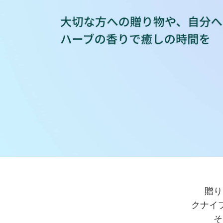
贈り
クナイ
そ