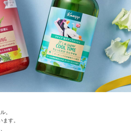
ール。
います。
る、