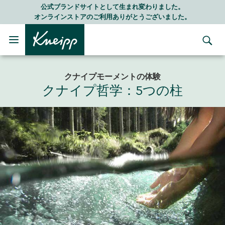
Skip to main content
Skip to footer content
LINE公式アカウントはこちら＞＞
随時最新情報をお届けします
クナイプモーメントの体験
クナイプ哲学：5つの柱