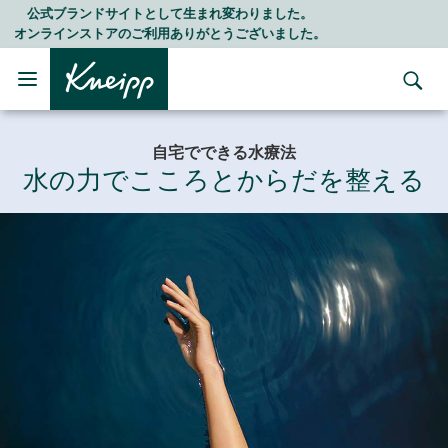
Skip to main content
Skip to footer content
LINE公式アカウントはこちら＞＞
随時最新情報をお届けします
自宅でできる水療法
水の力でこころとからだを整える