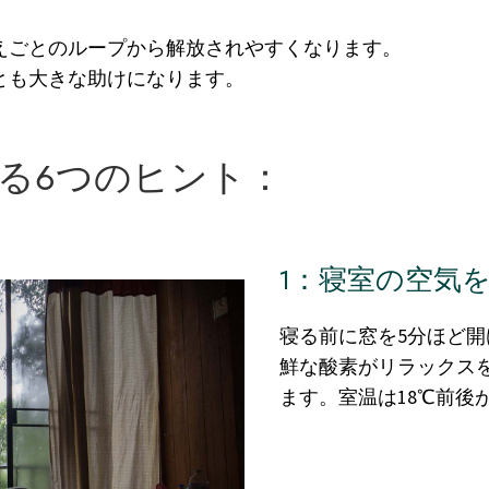
えごとのループから解放されやすくなります。
とも大きな助けになります。
る6つのヒント：
1：寝室の空気
寝る前に窓を5分ほど
鮮な酸素がリラックス
ます。室温は18℃前後