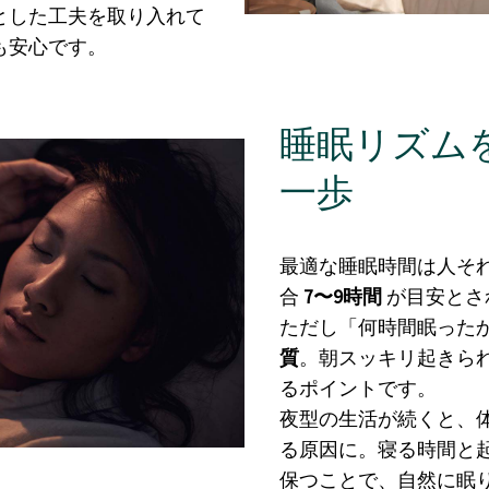
とした工夫を取り入れて
も安心です。
睡眠リズム
一歩
最適な睡眠時間は
人そ
合
7〜9時間
が目安とさ
ただし「何時間眠った
質
。朝スッキリ起きら
るポイントです。
夜型の生活が続くと、
る原因に。寝る時間と
保つことで、自然に眠