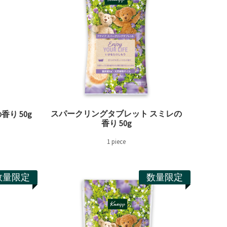
スパークリングタブレット スミレの
り 50g
香り 50g
1 piece
数量限定
数量限定