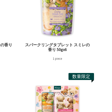
ラの香り
スパークリングタブレット スミレの
香り 50gx6
1 piece
数量限定