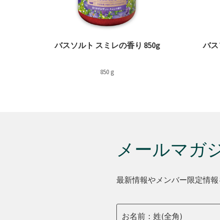
バスソルト スミレの香り 850g
バス
850 g
メールマガ
最新情報やメンバー限定情報
お名前：姓(全角)