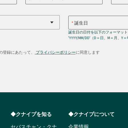
誕生日
誕生日の日付を以下のフォーマット
'YYYY/MM/DD'（D＝日、M＝月、Y
の登録にあたって、
プライバシーポリシー
に同意します
◆クナイプを知る
◆クナイプについて
セバスチャン・クナ
企業情報