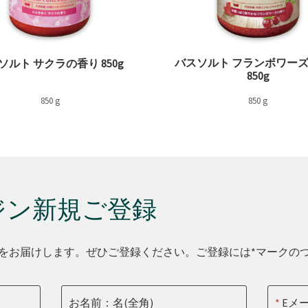
バスソルト フランボワー
ソルト サクラの香り 850g
850g
850 g
850 g
ジン新規ご登録
をお届けします。ぜひご登録ください。ご登録には*マークの
お名前：名(全角)
Eメ