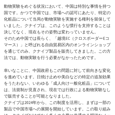
動物実験をめぐる状況において、中国は特別な事情を持つ
国です。かつて中国では、市場への認可にあたり、特定の
化粧品について当局が動物実験を実施する権利を留保して
いました。クナイプは、このような慣行を支持することは
決してなく、現在もその姿勢は変わっていません。
そのため中国では長らく、「越境EC（クロスボーダーEコ
マース）」と呼ばれる自由貿易区内のオンラインショップ
を通じてのみ、クナイプ製品を販売してきました。この方
法では、動物実験を行う必要がなかったためです。
幸いなことに、中国政府もこの問題に対して前向きな変化
を進めています。日焼け止めや美白などの特定の追加効果
をうたわない、いわゆる「成人向け一般化粧品」について
は、法規制が見直され、現在では行政による動物実験なし
で販売することが可能となりました。
クナイプは2024年から、この制度を活用し、まずは一部の
製品で中国市場への展開を開始しています。この取り組み