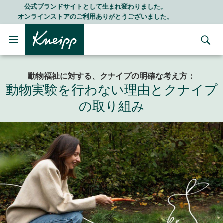
Skip to main content
Skip to footer content
LINE公式アカウントはこちら＞＞
随時最新情報をお届けします
動物福祉に対する、クナイプの明確な考え方：
動物実験を行わない理由とクナイプ
の取り組み