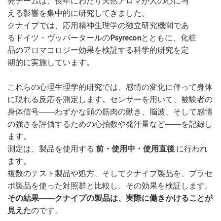
発チームは、長年にわたり天然アロマが人の心に与
える影響を集中的に研究してきました。
クナイプでは、応用精神生理学の独立研究機関であ
るドイツ・ヴッパータールの
Psyrecon
とともに、化粧
品のアロマコロジー効果を検証する科学的研究を定
期的に実施しています。
これらの心理生理学的研究では、感情の変化に伴って身体
に現れる反応を測定します。センサーを用いて、被験者の
身体信号――わずかな顔の筋肉の動き、脳波、そして感情
の強さを評価するための心拍数や発汗量など――を記録し
ます。
測定は、製品を使用する
前・使用中・使用直後
に行われ
ます。
複数のテスト製品や処方、そしてクナイプ製品を、プラセ
ボ製品を使った対照群と比較し、その効果を検証します。
その結果――クナイプの製品は、実際に働きかけることが
見えた
のです。