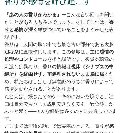
香りが感情を呼び起こす
「あの人の香りがわかる」
ーこんな言い回しを聞い
たことがある人も多いでしょう。そしてこれは、
香
りと感情が深く結びついている
ことをよく表した表
現です。
香りは、人間の脳の中でも最も古い部分である大脳
辺縁系に直接作用します。この領域は、主に
感情の
処理やコントロール
を担う場所です。視覚や聴覚の
刺激とは異なり、香りの情報は
視床（シナプスの中
継所）を経由せず、前処理されないまま脳に届く
た
め、私たちはしばしば無意識のうちに香りによって
感情を動かされることがあります。
たとえば、焼きたてのケーキのにおいを嗅ぐと、理
由は自分でもうまく説明できなくても「安心感」が
ふっと湧く——そんな経験は多くの人に共通していま
す。
ここまでは理論の話。では実際のところ、
香りが感