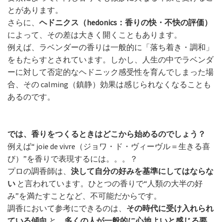
とがあります。
さらに、
ヘドニクス（hedonics：香りの快・不快の評価）
によって、その差は大きく開くこともあります。
例えば、ラベンダーの香りは一般的に「落ち着き・調和」
をもたらすとされています。しかし、人生の中でラベンダ
ーに対して否定的なヘドニック感受性を育んでしまった場
合、その calming（鎮静）効果は感じられなくなることも
あるのです。
では、香りをつくるときはどこから始めるのでしょう？
例えば“ joie de vivre（ジョワ・ド・ヴィーヴル＝生きる喜
び）”を香りで表現するには。。。？
プロの調香師は、
決して自分の好みを基準にしてはならな
い
と言われています。ひとつの香りで“人類の大半の好
み”を満たすことなど、不可能だからです。
調香において参考にできるのは、
その時代に受け入れられ
ている傾向
と、
多くの人が一般的に心地よいと感じる要