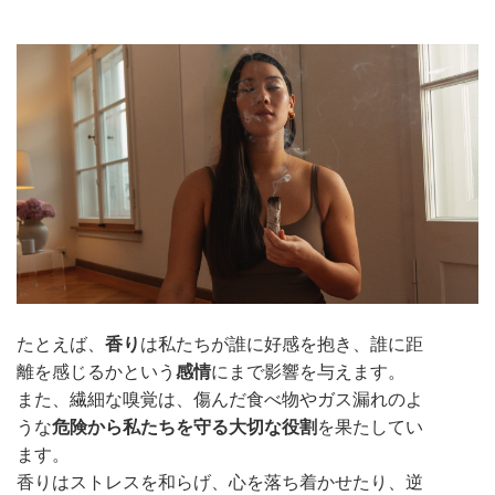
たとえば、
香り
は私たちが誰に好感を抱き、誰に距
離を感じるかという
感情
にまで影響を与えます。
また、繊細な嗅覚は、傷んだ食べ物やガス漏れのよ
うな
危険から私たちを守る大切な役割
を果たしてい
ます。
香りはストレスを和らげ、心を落ち着かせたり、逆