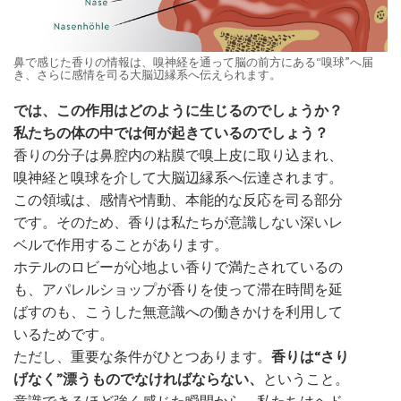
鼻で感じた香りの情報は、嗅神経を通って脳の前方にある“嗅球”へ届
き、さらに感情を司る大脳辺縁系へ伝えられます。
では、この作用はどのように生じるのでしょうか？
私たちの体の中では何が起きているのでしょう？
香りの分子は鼻腔内の粘膜で嗅上皮に取り込まれ、
嗅神経と嗅球を介して大脳辺縁系へ伝達されます。
この領域は、感情や情動、本能的な反応を司る部分
です。そのため、香りは私たちが意識しない深いレ
ベルで作用することがあります。
ホテルのロビーが心地よい香りで満たされているの
も、アパレルショップが香りを使って滞在時間を延
ばすのも、こうした無意識への働きかけを利用して
いるためです。
ただし、重要な条件がひとつあります。
香りは“さり
げなく”漂うものでなければならない、
ということ。
意識できるほど強く感じた瞬間から、私たちはヘド