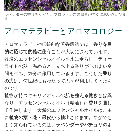
ラベンダーの香りをかぐと、プロヴァンスの風景がすぐに思い浮かびま
す。
アロマテラピーとアロマコロジー
アロマテラピーや伝統的な芳香療法では、
香りを目
的に応じて的確に使う
ことが大切にされています。
数滴のエッセンシャルオイルを水に垂らし、ティー
ライトの熱で温めると、立ち上る香りが心地よい空
間を生み、気分に作用していきます。こうした
香り
の力
は、何世紀にもわたって人々が利用してきたも
のです。
植物が持つキャリアオイルの
肌を整える働き
とは異
なり、エッセンシャルオイル（精油）は
香り
を通し
て作用します。天然のエッセンシャルオイルは、主
に
植物の葉・花・果皮
から抽出されます。なかでも
よく知られているのは、
ラベンダーやパチョリのよ