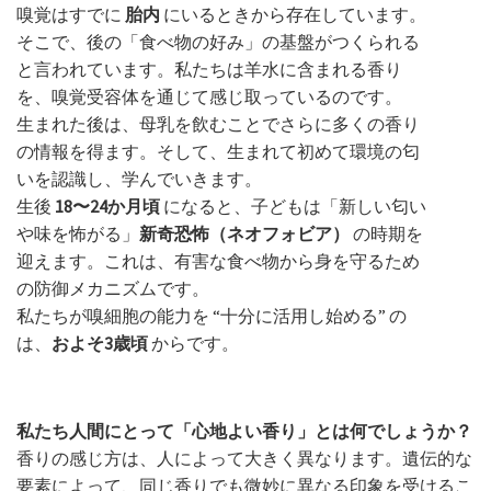
嗅覚はすでに
胎内
にいるときから存在しています。
そこで、後の「食べ物の好み」の基盤がつくられる
と言われています。私たちは羊水に含まれる香り
を、嗅覚受容体を通じて感じ取っているのです。
生まれた後は、母乳を飲むことでさらに多くの香り
の情報を得ます。そして、生まれて初めて環境の匂
いを認識し、学んでいきます。
生後
18〜24か月頃
になると、子どもは「新しい匂い
や味を怖がる」
新奇恐怖（ネオフォビア）
の時期を
迎えます。これは、有害な食べ物から身を守るため
の防御メカニズムです。
私たちが嗅細胞の能力を “十分に活用し始める” の
は、
およそ3歳頃
からです。
私たち人間にとって「心地よい香り」とは何でしょうか？
香りの感じ方は、人によって大きく異なります。遺伝的な
要素によって、同じ香りでも微妙に異なる印象を受けるこ