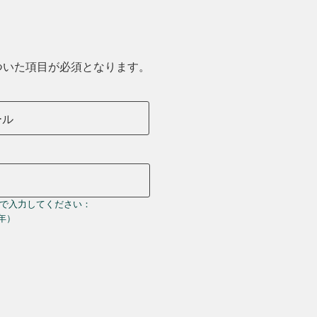
ついた項目が必須となります。
ール
で入力してください：
＝年）