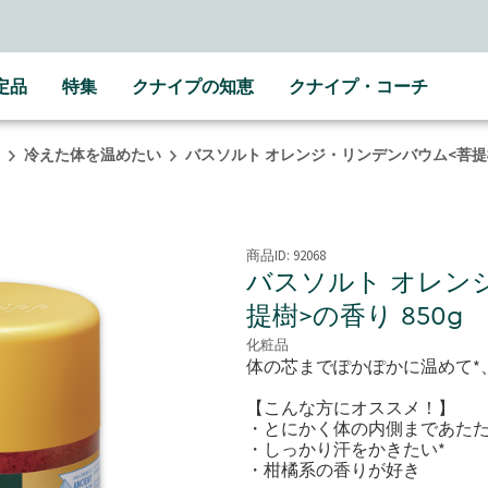
LINE公式アカウントはこちら＞＞
随時最新情報をお届けします
定品
特集
クナイプの知恵
クナイプ・コーチ
冷えた体を温めたい
バスソルト オレンジ・リンデンバウム<菩提樹>
商品ID:
92068
バスソルト オレン
提樹>の香り 850g
化粧品
体の芯までぽかぽかに温めて*
【こんな方にオススメ！】
・とにかく体の内側まであたた
・しっかり汗をかきたい*
・柑橘系の香りが好き