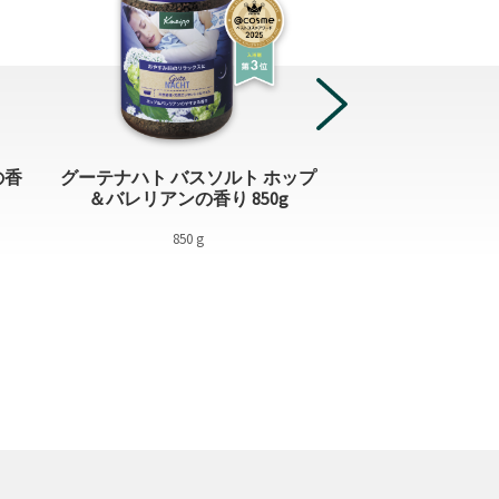
の香
グーテナハト バスソルト ホップ
バスソルト ラベ
＆バレリアンの香り 850g
850g
850 g
850 g