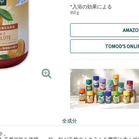
*入浴の効果による
850 g
AMAZ
TOMOD’S ON
全成分
ト。