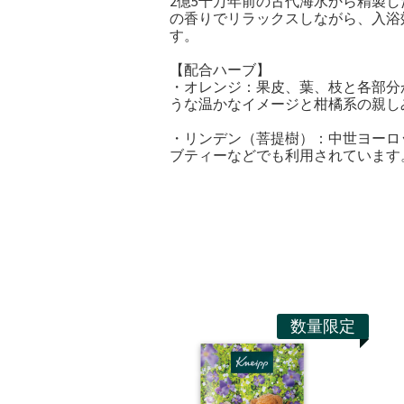
2億5千万年前の古代海水から精製
の香りでリラックスしながら、入浴
す。
【配合ハーブ】
・オレンジ：果皮、葉、枝と各部分
うな温かなイメージと柑橘系の親し
・リンデン（菩提樹）：中世ヨーロ
ブティーなどでも利用されています
数量限定