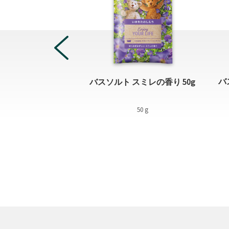
ッシュ ピースフル
バ
バスソルト スミレの香り 50g
アクアハーバルの香
 450g
50 g
1 piece