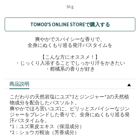
50 g
TOMOD’S ONLINE STOREで購入する
爽やかでスパイシーな香りで、
全身にぬくもり巡る発汗バスタイムを
【こんな方にオススメ！】
・じっくり入浴することでしっかり汗をかきたい
・柑橘系の香りが好き
商品説明
こだわりの天然岩塩にユズ*1とジンジャー*2の天然植
物成分を配合したバスソルト。
爽やかでほろ苦いユズに、ピリッとスパイシーなジン
ジャーをブレンドした香りで、全身にぬくもり巡る発
汗バスタイムを。
*1：ユズ果皮エキス（保湿成分）
*2：ショウガ根油（芳香成分）