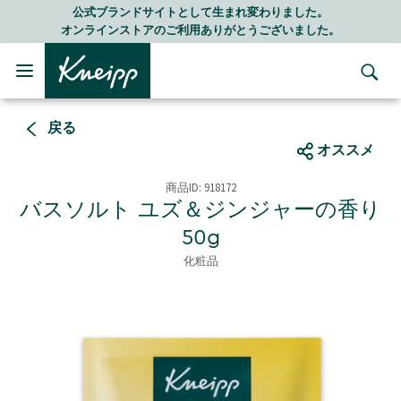
Skip to main content
Skip to footer content
として生まれ変わりました。
LINE公式アカウ
利用ありがとうございました。
随時最新情報を
戻る
オススメ
商品ID:
918172
バスソルト ユズ＆ジンジャーの香り
50g
化粧品