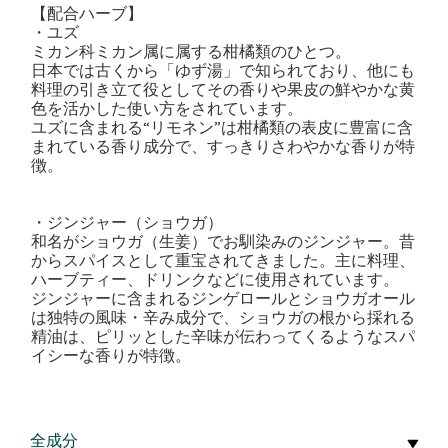
【配合ハーブ】
・ユズ
ミカン科ミカン属に属する柑橘類のひとつ。
日本では古くから「ゆず湯」で知られており、他にも
料理の引き立て役としてその香りや果皮の鮮やかな黄
色を活かした使い方をされています。
ユズに含まれる“リモネン”は柑橘類の表皮に豊富に含
まれている香り成分で、すっきりさわやかな香りが特
徴。
・ジンジャー（ショウガ）
和名がショウガ（生姜）でお馴染みのジンジャー。昔
からスパイスとして重宝されてきました。主に料理、
ハーブティー、ドリンクなどに使用されています。
ジンジャーに含まれるジンゲロールとショウガオール
は独特の風味・辛み成分で、ショウガの根から採れる
精油は、ピリッとした辛味が伝わってくるようなスパ
イシーな香りが特徴。
全成分