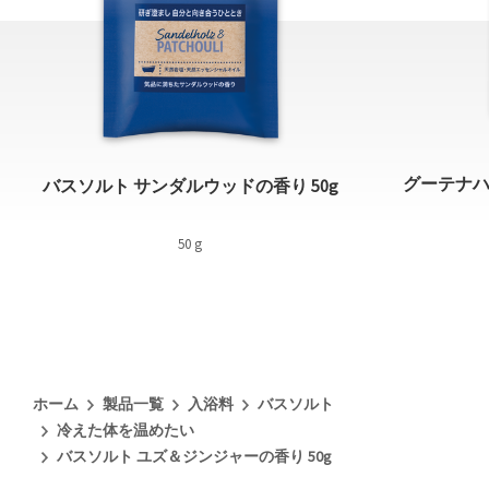
グーテナハ
バスソルト サンダルウッドの香り 50g
50 g
ホーム
製品一覧
入浴料
バスソルト
冷えた体を温めたい
バスソルト ユズ＆ジンジャーの香り 50g