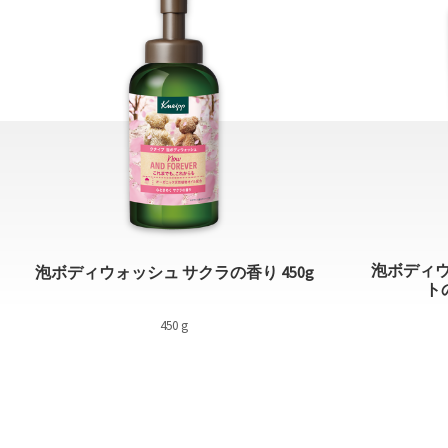
泡ボディウ
泡ボディウォッシュ サクラの香り 450g
ト
450 g