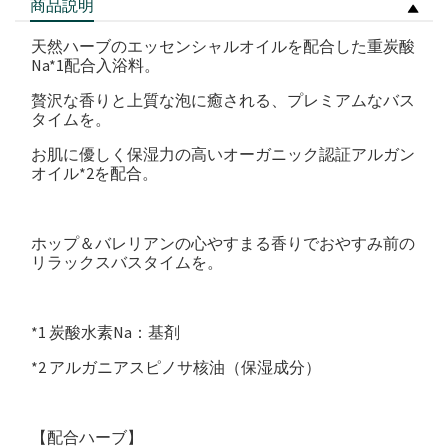
商品説明
天然ハーブのエッセンシャルオイルを配合した重炭酸
Na*1配合入浴料。
贅沢な香りと上質な泡に癒される、プレミアムなバス
タイムを。
お肌に優しく保湿力の高いオーガニック認証アルガン
オイル*2を配合。
ホップ＆バレリアンの心やすまる香りでおやすみ前の
リラックスバスタイムを。
*1 炭酸水素Na：基剤
*2 アルガニアスピノサ核油（保湿成分）
【配合ハーブ】