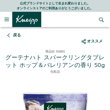
Skip to main content
Skip to footer content
ランドサイトとして生まれ変わりました。
LI
ンストアのご利用ありがとうございました。
随
戻る
オススメ
商品ID:
916892
グーテナハト スパークリングタブレ
ット ホップ＆バレリアンの香り 50g
化粧品