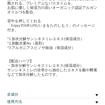
癒される、プレミアムなバスタイムを。
お肌に優しく保湿力の高いオーガニック認証アルガン
オイル*3を配合。
背中を押してくれる
「Enjoy YOUR LIFE/いまをたのしもう」のメッセージ
付き。
*1 加水分解サンシキスミレエキス(保湿成分）
*2 炭酸水素Na（基剤）
*3 アルガニアスピノサ核油（保湿成分）
【配合ハーブ】
・加水分解サンシキスミレエキス(保湿成分）
サンシキスミレの全草から抽出したエキスを酸や酵素
などで加水分解したものです。
全成分
使用方法