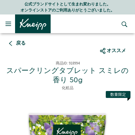
Skip to main content
Skip to footer content
ランドサイトとして生まれ変わりました。
LI
ンストアのご利用ありがとうございました。
随
戻る
オススメ
商品ID:
918994
スパークリングタブレット スミレの
香り 50g
化粧品
数量限定