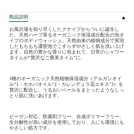
商品説明
お風呂場を知り尽くしたクナイプからついに誕生し
た、天然ハーブ香るオーガニック保湿成分配合の泡タ
イプのボディウォッシュ。天然由来の植物成分で実現
したもちもち濃密泡でこすらずやさしく肌を洗い上げ
ます。自然の豊かな香りに包まれて、日常のシャワー
タイムが“贅沢なご褒美タイム”に。
3種のオーガニック天然植物保湿成分（アルガンオイ
ル*1・ホホバオイル*2・カレンデュラ花エキス*3）を
贅沢に配合し、うるおいベールをまとったようなしっ
とり肌に洗いあげます。
ビーガン対応、防腐剤フリー、合成ポリマーフリー、
生分解性が高い成分を使用しており、人にも環境にも
やさしい処方です。