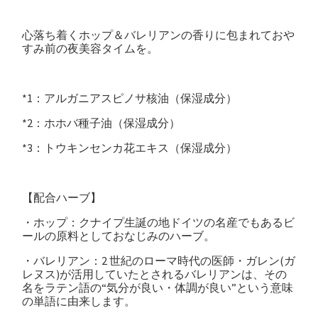
心落ち着くホップ＆バレリアンの香りに包まれておや
すみ前の夜美容タイムを。
*1：アルガニアスピノサ核油（保湿成分）
*2：ホホバ種子油（保湿成分）
*3：トウキンセンカ花エキス（保湿成分）
【配合ハーブ】
・ホップ：クナイプ生誕の地ドイツの名産でもあるビ
ールの原料としておなじみのハーブ。
・バレリアン：2 世紀のローマ時代の医師・ガレン(ガ
レヌス)が活用していたとされるバレリアンは、その
名をラテン語の“気分が良い・体調が良い”という意味
の単語に由来します。