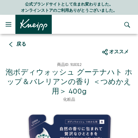
Skip to main content
Skip to footer content
りました。
LINE公式アカウントはこちら＞＞
ざいました。
随時最新情報をお届けします
戻る
オススメ
商品ID:
918312
泡ボディウォッシュ グーテナハト ホ
ップ＆バレリアンの香り ＜つめかえ
用＞ 400g
化粧品