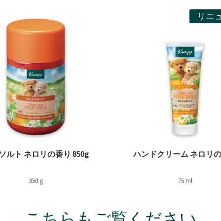
な気分の＜ネロリの香り＞
リニ
ソルト ネロリの香り 850g
ハンドクリーム ネロリ
850 g
75 ml
こちらもご覧ください