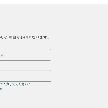
ついた項目が必須となります。
ール
で入力してください：
＝年）