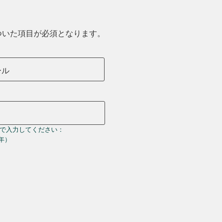
ついた項目が必須となります。
ール
で入力してください：
＝年）