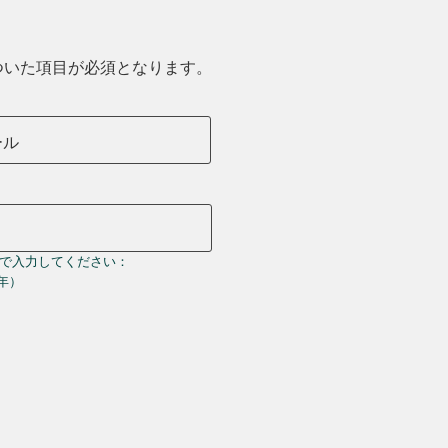
ついた項目が必須となります。
ール
で入力してください：
＝年）