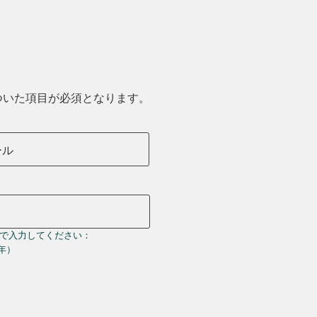
ついた項目が必須となります。
ール
で入力してください：
＝年）