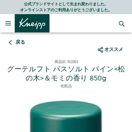
Skip to main content
Skip to footer content
サイトとして生まれ変わりました。
LINE公式
アのご利用ありがとうございました。
随時最新
戻る
オススメ
商品ID:
913303
グーテルフト バスソルト パイン<松
の木>＆モミの香り 850g
化粧品