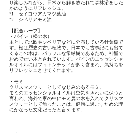
り楽しみながら、日常から解き放たれて森林浴をした
かのようにリフレッシュ。
*1：セイヨウアカマツ葉油
*2：シベリアモミ油
【配合ハーブ】
・パイン（松の木）
主として北欧やシベリアなどに分布している針葉樹で
す。松は歴史の古い植物で、日本でも古事記にも出て
くるこの木は、パワフルな常緑樹であるため、神聖で
おめでたい木とされています。パインのエッセンシャ
ルオイルにはフィトンチッドが多く含まれ、気持ちを
リフレッシュさせてくれます。
・モミ
クリスマスツリーとしてなじみのあるモミ。
モミのエッセンシャルオイルは空気をきれいに保つと
言われ、海外で家の中にモミ属の木を入れてクリスマ
スツリーとして飾ったことは、健康に過ごすための理
にかなった文化だったと言えます。