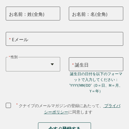
お名前：姓(全角)
お名前：名(全角)
Eメール
性別
誕生日
誕生日の日付を以下のフォーマ
ットで入力してください：
'YYYY/MM/DD'（D＝日、M＝月、
Y＝年）
*
クナイプのメールマガジンの登録にあたって、
プライバ
シーポリシー
に同意します
今すぐ登録する