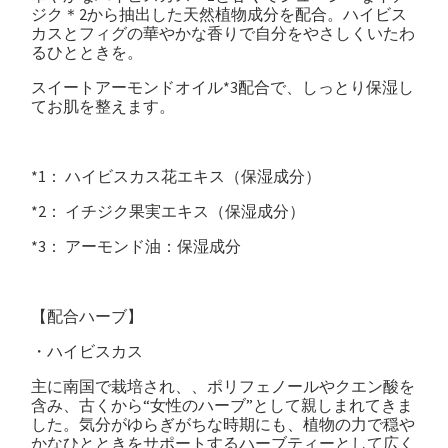
ジク＊2から抽出した天然植物成分を配合。ハイビス
カスとフィグの華やかな香りで自分をやさしくいたわ
るひとときを。
スイートアーモンドオイル*3配合で、しっとり保湿し
てお肌を整えます。
*1： ハイビスカス花エキス（保湿成分）
*2： イチジク果実エキス（保湿成分）
*3： アーモンド油：保湿成分
【配合ハーブ】
・ハイビスカス
主に南国で栽培され、、ポリフェノールやクエン酸を
含み、古くから“女性のハーブ”として親しまれてきま
した。気分がゆらぎがちな時期にも、植物の力で穏や
かなひとときをサポートするハーブティーとして広く