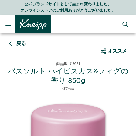
Skip to main content
Skip to footer content
LINE公式アカウントはこちら＞＞
随時最新情報をお届けします
戻る
オススメ
商品ID:
919581
バスソルト ハイビスカス&フィグの
香り 850g
化粧品