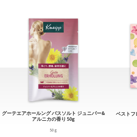
グーテエアホールング バスソルト ジュニパー&
ベストフ
アルニカの香り 50g
50 g