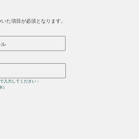
ついた項目が必須となります。
ール
で入力してください：
＝年）