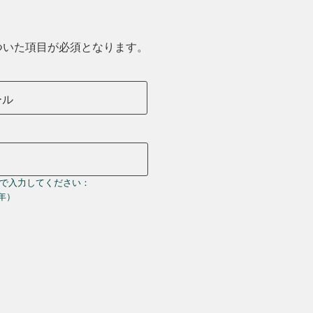
ついた項目が必須となります。
ール
で入力してください：
＝年）