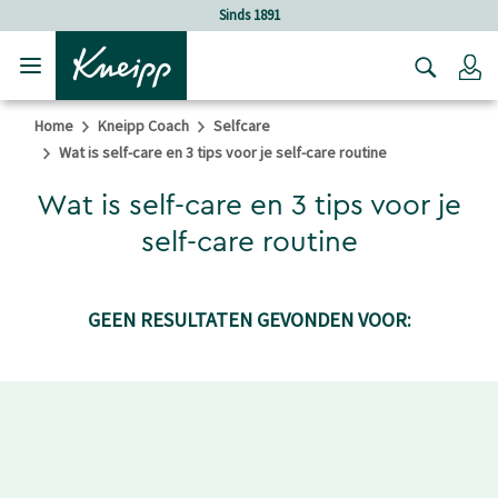
Verder gaan naar hoofdinhoud.
Verder gaan naar de footer
Sinds 1891
Lo
Home
Kneipp Coach
Selfcare
Wat is self-care en 3 tips voor je self-care routine
Wat is self-care en 3 tips voor je
self-care routine
GEEN RESULTATEN GEVONDEN VOOR: