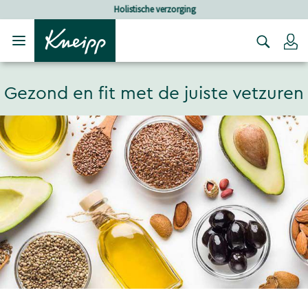
Verder gaan naar hoofdinhoud.
Verder gaan naar de footer
Holistische verzorging
Lo
Gezond en fit met de juiste vetzuren