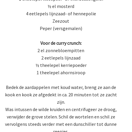
½ el mosterd
4 eetlepels lijnzaad- of hennepolie
Zeezout
Peper (versgemalen)
Voor de curry crunch:
2 el zonnebloempitten
2 eetlepels lijnzaad
½ theelepel kerriepoeder
1 theelepel ahornsiroop
Bedek de aardappelen met koud water, breng ze aan de
kook en kook ze afgedekt in ca. 20 minuten tot ze zacht
zijn.
Was intussen de wilde kruiden en centrifugeer ze droog,
verwijder de grove stelen. Schil de wortelen en schil ze
vervolgens steeds verder met een dunschiller tot dunne
reepjes.