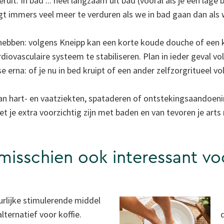
eruit. In bad ... heel langzaam uit bad (vooral als je een lage
jgt immers veel meer te verduren als we in bad gaan dan als
hebben: volgens Kneipp kan een korte koude douche of een
iovasculaire systeem te stabiliseren. Plan in ieder geval vo
e erna: of je nu in bed kruipt of een ander zelfzorgritueel vo
 aan hart- en vaatziekten, spataderen of ontstekingsaandoe
oet je extra voorzichtig zijn met baden en van tevoren je arts
 misschien ook interessant vo
urlijke stimulerende middel
alternatief voor koffie.