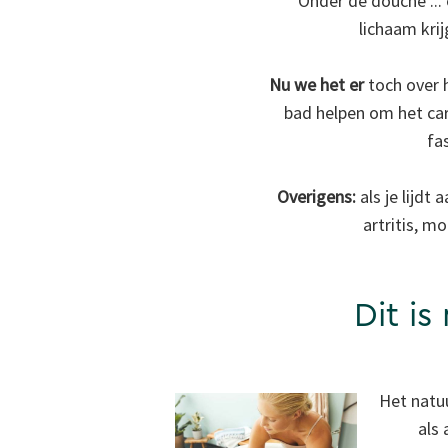
Onder de douche ... 
lichaam kri
Nu we het er
toch over 
bad helpen om het card
fas
Overigens:
als je lijdt
artritis, m
Dit is
Het natu
als 