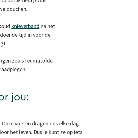
 bloeddruk hebt)! Ons
 we douchen.
 koud
knieverband
na het
ldoende tijd in voor de
lgt.
ningen zoals reumatoïde
 raadplegen.
or jou:
Onze voeten dragen ons elke dag
door het leven. Dus je kunt ze op iets