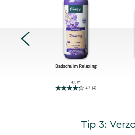
PREVIOUS
le Soothing
Badschuim Relaxing
400 ml
5.0
(1)
4.3
(4)
Tip 3: Verz