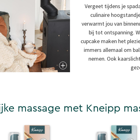
Vergeet tijdens je spad
culinaire hoogstandj
verwarmt jou van binnenu
bij tot ontspanning. 
cupcake maken het plezier
immers allemaal om bala
nemen. Ook kaarslich
geze
ijke massage met Kneipp ma