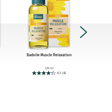
NEXT
Badolie Muscle Relaxation
Badkris
100 ml
4.3
(4)