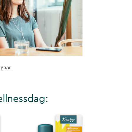
 gaan.
llnessdag: