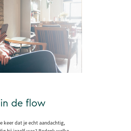
in de flow
 keer dat je echt aandachtig,
ig bij jezelf was? Bedenk welke