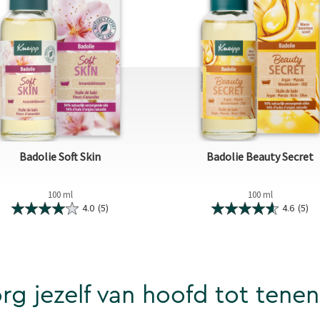
Badolie Soft Skin
Badolie Beauty Secret
100 ml
100 ml
4.0
(5)
4.6
(5)
org jezelf van hoofd tot tenen