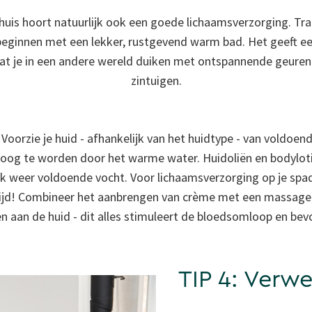
huis hoort natuurlijk ook een goede lichaamsverzorging. Tra
ginnen met een lekker, rustgevend warm bad. Het geeft e
aat je in een andere wereld duiken met ontspannende geuren -
zintuigen.
 Voorzie je huid - afhankelijk van het huidtype - van voldoen
roog te worden door het warme water. Huidoliën en bodylot
ok weer voldoende vocht. Voor lichaamsverzorging op je spad
ijd! Combineer het aanbrengen van crème met een massage.
ken aan de huid - dit alles stimuleert de bloedsomloop en be
TIP 4: Verwe