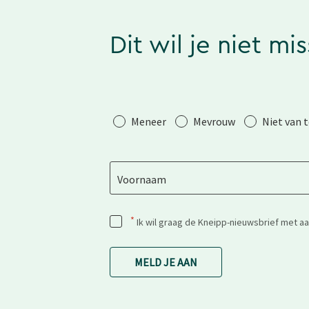
Dit wil je niet mi
Aanhef
Meneer
Mevrouw
Niet van 
Voornaam
*
Ik wil graag de Kneipp-nieuwsbrief met a
MELD JE AAN