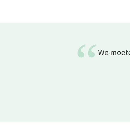
“
We moete