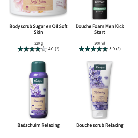
Body scrub Sugar en Oil Soft
Douche Foam Men Kick
Skin
Start
220 g
200 ml
4.0
(2)
5.0
(3)
Badschuim Relaxing
Douche scrub Relaxing