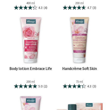
400 ml
200 ml
4.3
(4)
4.7
(3)
Body lotion Embrace Life
Handcrème Soft Skin
200 ml
75 ml
5.0
(2)
4.3
(3)