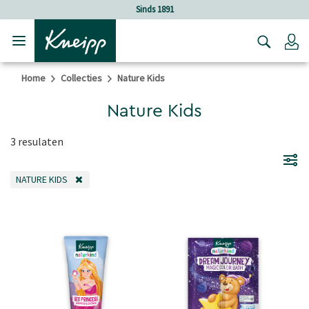
Verder gaan naar hoofdinhoud.
Verder gaan naar de footer
Sinds 1891
Lo
Home
Collecties
Nature Kids
Nature Kids
3 resulaten
NATURE KIDS
VERWIJDER FILTER OP DIT MOMENT GEFILTERD DOOR CATEGORIE: NATURE