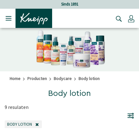
Verder gaan naar hoofdinhoud.
Verder gaan naar de footer
Sinds 1891
Lo
Home
Producten
Bodycare
Body lotion
Body lotion
9 resulaten
BODY LOTION
VERWIJDER FILTER OP DIT MOMENT GEFILTERD DOOR CATEGORIE: BODY L