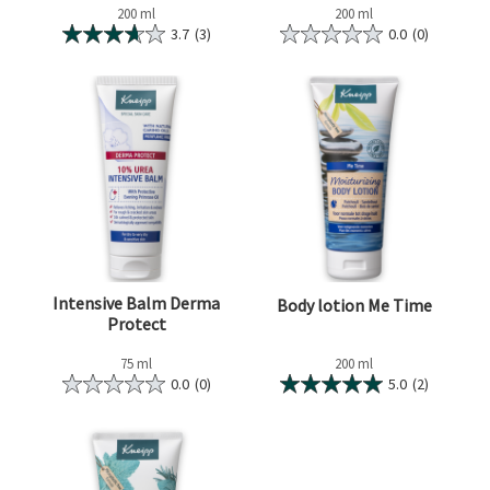
200 ml
200 ml
3.7
(3)
0.0
(0)
Intensive Balm Derma
Body lotion Me Time
Protect
75 ml
200 ml
0.0
(0)
5.0
(2)