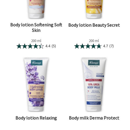
Body lotion Softening Soft
Body lotion Beauty Secret
Skin
200 ml
200 ml
4.4
(5)
4.7
(7)
Body lotion Relaxing
Body milk Derma Protect