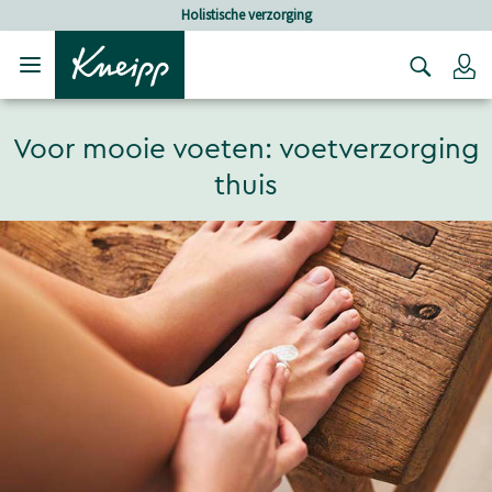
Verder gaan naar hoofdinhoud.
Verder gaan naar de footer
Holistische verzorging
Lo
Voor mooie voeten: voetverzorging
thuis