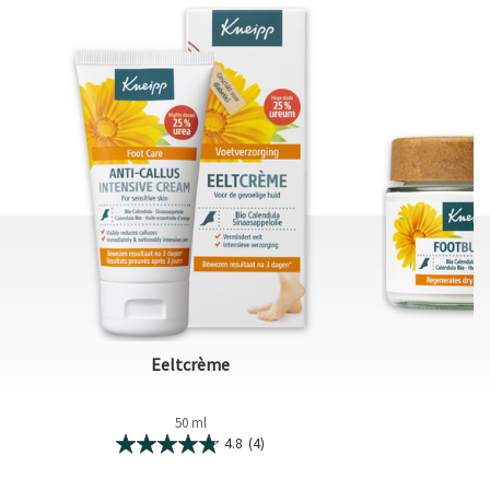
Eeltcrème
50 ml
4.8
(4)