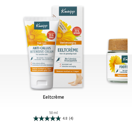
Eeltcrème
50 ml
4.8
(4)