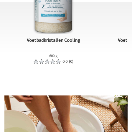
Voetbadkristallen Cooling
Voetba
600 g
0.0
(0)