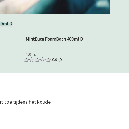
MintEuca FoamBath 400ml D
400 ml
0.0
(0)
t toe tijdens het koude