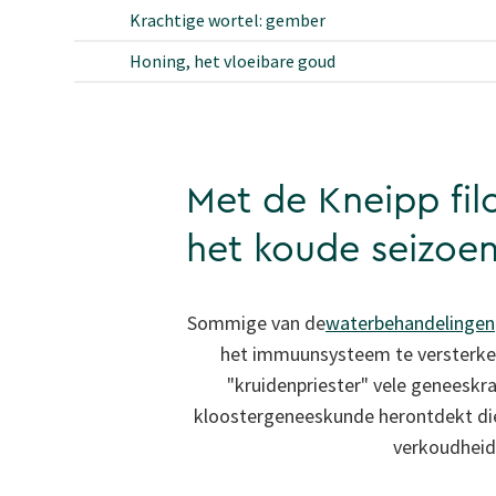
Krachtige wortel: gember
Honing, het vloeibare goud
Met de Kneipp fil
het koude seizoe
Sommige van de
waterbehandelingen
het immuunsysteem te versterke
"kruidenpriester" vele geneeskra
kloostergeneeskunde herontdekt die
verkoudheid