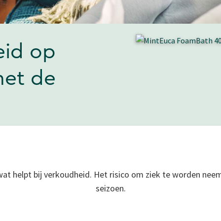
eid op
met de
t helpt bij verkoudheid. Het risico om ziek te worden neem
seizoen.