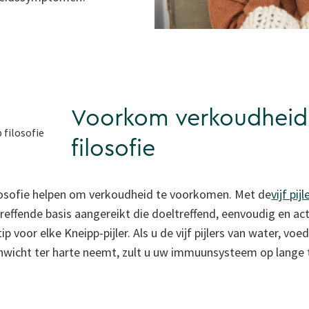
Voorkom verkoudheid
filosofie
losofie helpen om verkoudheid te voorkomen. Met de
vijf pijl
treffende basis aangereikt die doeltreffend, eenvoudig en ac
p voor elke Kneipp-pijler. Als u de vijf pijlers van water, v
venwicht ter harte neemt, zult u uw immuunsysteem op lange 