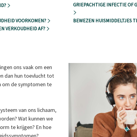
GRIEPACHTIGE INFECTIE OF G
ID?
OUDHEID VOORKOMEN?
BEWEZEN HUISMIDDELTJES 
EEN VERKOUDHEID AF?
wingen ons vaak om een
n dan hun toevlucht tot
en om de symptomen te
systeem van ons lichaam,
worden? Wat kunnen we
rm te krijgen? En hoe
dheidssymptomen?