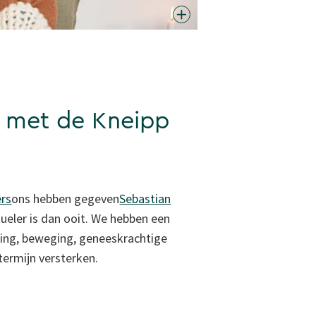
 met de Kneipp
ers
ons hebben gegeven
Sebastian
tueler is dan ooit. We hebben een
oeding, beweging, geneeskrachtige
termijn versterken.