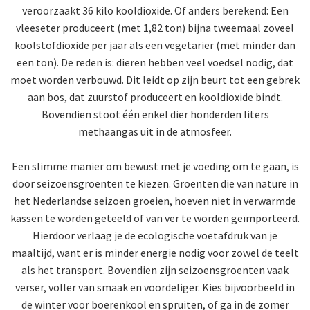
veroorzaakt 36 kilo kooldioxide. Of anders berekend: Een
vleeseter produceert (met 1,82 ton) bijna tweemaal zoveel
koolstofdioxide per jaar als een vegetariër (met minder dan
een ton). De reden is: dieren hebben veel voedsel nodig, dat
moet worden verbouwd. Dit leidt op zijn beurt tot een gebrek
aan bos, dat zuurstof produceert en kooldioxide bindt.
Bovendien stoot één enkel dier honderden liters
methaangas uit in de atmosfeer.
Een slimme manier om bewust met je voeding om te gaan, is
door seizoensgroenten te kiezen. Groenten die van nature in
het Nederlandse seizoen groeien, hoeven niet in verwarmde
kassen te worden geteeld of van ver te worden geïmporteerd.
Hierdoor verlaag je de ecologische voetafdruk van je
maaltijd, want er is minder energie nodig voor zowel de teelt
als het transport. Bovendien zijn seizoensgroenten vaak
verser, voller van smaak en voordeliger. Kies bijvoorbeeld in
de winter voor boerenkool en spruiten, of ga in de zomer